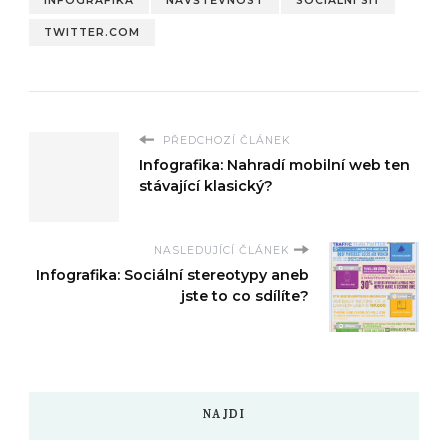
INFOGRAFIKA
NÁVŠTĚVNOST
SOCIÁLNÍ SÍŤ
TWITTER.COM
PŘEDCHOZÍ ČLÁNEK
Infografika: Nahradí mobilní web ten
stávající klasický?
NASLEDUJÍCÍ ČLÁNEK
Infografika: Sociální stereotypy aneb
jste to co sdílíte?
NAJDI