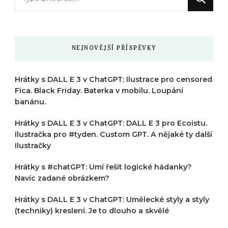
něco
?
NEJNOVĚJŠÍ PŘÍSPĚVKY
Hrátky s DALL E 3 v ChatGPT: Ilustrace pro censored
Fica. Black Friday. Baterka v mobilu. Loupání
banánu.
Hrátky s DALL E 3 v ChatGPT: DALL E 3 pro Ecoistu.
Ilustračka pro #tyden. Custom GPT. A nějaké ty další
ilustračky
Hrátky s #chatGPT: Umí řešit logické hádanky?
Navíc zadané obrázkem?
Hrátky s DALL E 3 v ChatGPT: Umělecké styly a styly
(techniky) kreslení. Je to dlouho a skvělé