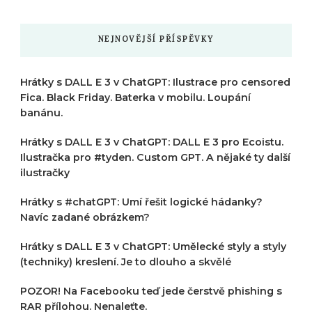
?
NEJNOVĚJŠÍ PŘÍSPĚVKY
Hrátky s DALL E 3 v ChatGPT: Ilustrace pro censored
Fica. Black Friday. Baterka v mobilu. Loupání
banánu.
Hrátky s DALL E 3 v ChatGPT: DALL E 3 pro Ecoistu.
Ilustračka pro #tyden. Custom GPT. A nějaké ty další
ilustračky
Hrátky s #chatGPT: Umí řešit logické hádanky?
Navíc zadané obrázkem?
Hrátky s DALL E 3 v ChatGPT: Umělecké styly a styly
(techniky) kreslení. Je to dlouho a skvělé
POZOR! Na Facebooku teď jede čerstvě phishing s
RAR přílohou. Nenaleťte.