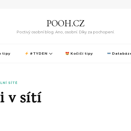
POOH.CZ
Poctivý osobní blog. Ano, osobní. Díky za pochopení.
 tipy
#TYDEN
Kočičí tipy
Databáze
LNÍ SÍTĚ
 v sítí