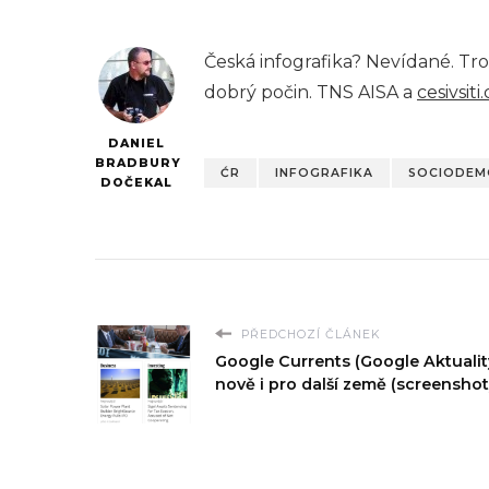
Česká infografika? Nevídané. Troch
dobrý počin. TNS AISA a
cesivsiti.
DANIEL
BRADBURY
ĆR
INFOGRAFIKA
SOCIODEM
DOČEKAL
PŘEDCHOZÍ ČLÁNEK
Google Currents (Google Aktualit
nově i pro další země (screenshot