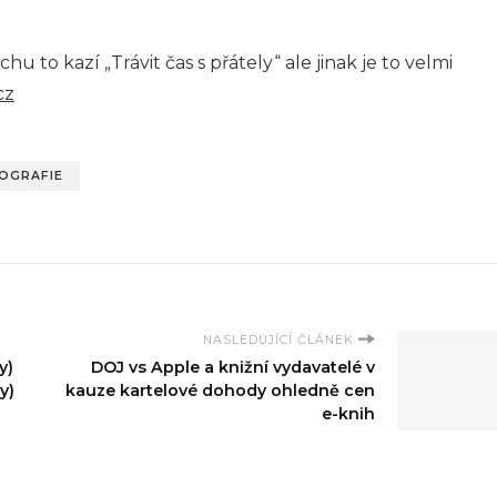
u to kazí „Trávit čas s přátely“ ale jinak je to velmi
cz
OGRAFIE
NASLEDUJÍCÍ ČLÁNEK
y)
DOJ vs Apple a knižní vydavatelé v
y)
kauze kartelové dohody ohledně cen
e-knih