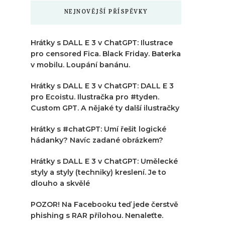
NEJNOVĚJŠÍ PŘÍSPĚVKY
Hrátky s DALL E 3 v ChatGPT: Ilustrace
pro censored Fica. Black Friday. Baterka
v mobilu. Loupání banánu.
Hrátky s DALL E 3 v ChatGPT: DALL E 3
pro Ecoistu. Ilustračka pro #tyden.
Custom GPT. A nějaké ty další ilustračky
Hrátky s #chatGPT: Umí řešit logické
hádanky? Navíc zadané obrázkem?
Hrátky s DALL E 3 v ChatGPT: Umělecké
styly a styly (techniky) kreslení. Je to
dlouho a skvělé
POZOR! Na Facebooku teď jede čerstvě
phishing s RAR přílohou. Nenaleťte.