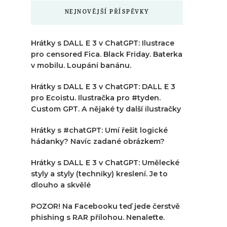
NEJNOVĚJŠÍ PŘÍSPĚVKY
Hrátky s DALL E 3 v ChatGPT: Ilustrace
pro censored Fica. Black Friday. Baterka
v mobilu. Loupání banánu.
Hrátky s DALL E 3 v ChatGPT: DALL E 3
pro Ecoistu. Ilustračka pro #tyden.
Custom GPT. A nějaké ty další ilustračky
Hrátky s #chatGPT: Umí řešit logické
hádanky? Navíc zadané obrázkem?
Hrátky s DALL E 3 v ChatGPT: Umělecké
styly a styly (techniky) kreslení. Je to
dlouho a skvělé
POZOR! Na Facebooku teď jede čerstvě
phishing s RAR přílohou. Nenaleťte.