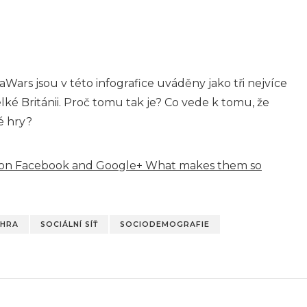
aWars jsou v této infografice uváděny jako tři nejvíce
lké Británii. Proč tomu tak je? Co vede k tomu, že
é hry?
s on Facebook and Google+ What makes them so
 HRA
SOCIÁLNÍ SÍŤ
SOCIODEMOGRAFIE