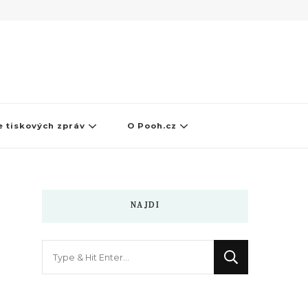
 tiskových zpráv
O Pooh.cz
NAJDI
Hledáte
něco
?