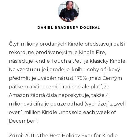
DANIEL BRADBURY DOČEKAL
Čtyři miliony prodaných Kindle představují další
rekord, nejprodávanějším je Kindle Fire,
následuje Kindle Touch a třetí je klasický Kindle.
Na vzestupu je i prodej e-knih – coby dárkový
předmět je uváděn nárust 175% (mezi Černým
pátkem a Vánocemi. Tradičně ale platí, že
Amazon žádná čísla neposkytuje, takže 4
milionová cifra je pouze odhad (vycházejí z „well
over 1 million Kindle units sold each week of
December“.
Zdroj:
2011 is the Best Holiday Ever for Kindle