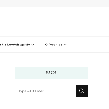
 tiskových zpráv
O Pooh.cz
NAJDI
Hledáte
něco
?