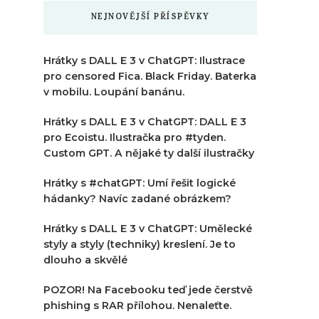
NEJNOVĚJŠÍ PŘÍSPĚVKY
Hrátky s DALL E 3 v ChatGPT: Ilustrace
pro censored Fica. Black Friday. Baterka
v mobilu. Loupání banánu.
Hrátky s DALL E 3 v ChatGPT: DALL E 3
pro Ecoistu. Ilustračka pro #tyden.
Custom GPT. A nějaké ty další ilustračky
Hrátky s #chatGPT: Umí řešit logické
hádanky? Navíc zadané obrázkem?
Hrátky s DALL E 3 v ChatGPT: Umělecké
styly a styly (techniky) kreslení. Je to
dlouho a skvělé
POZOR! Na Facebooku teď jede čerstvě
phishing s RAR přílohou. Nenaleťte.