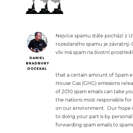
Nejvíce spamu stále pochází z U
rozeslaného spamu je závratný. O
vliv má spam na životní prostředí.
DANIEL
BRADBURY
DOČEKAL
that a certain amount of Spam em
House Gas (GHG) emissions relea
of 2010 spam emails can take you
the nations most responsible fo
on our environment. Our hope is
to doing your part is by personal
forwarding spam emails to spam@