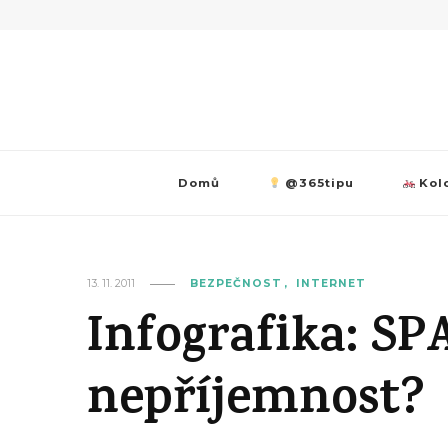
Domů
@365tipu
Kolo
13. 11. 2011
BEZPEČNOST
INTERNET
Infografika: SP
nepříjemnost?