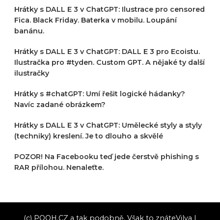
Hrátky s DALL E 3 v ChatGPT: Ilustrace pro censored
Fica. Black Friday. Baterka v mobilu. Loupání
banánu.
Hrátky s DALL E 3 v ChatGPT: DALL E 3 pro Ecoistu.
Ilustračka pro #tyden. Custom GPT. A nějaké ty další
ilustračky
Hrátky s #chatGPT: Umí řešit logické hádanky?
Navíc zadané obrázkem?
Hrátky s DALL E 3 v ChatGPT: Umělecké styly a styly
(techniky) kreslení. Je to dlouho a skvělé
POZOR! Na Facebooku teď jede čerstvě phishing s
RAR přílohou. Nenaleťte.
(c) POOH.CZ a tak podobně. Však to znáte
Vilva |