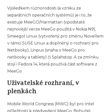
Výsledkem různorodosti (a vzniku ze
separátních operačních systémů) je i to, že
existuje MeeGO/Harmattan (vpodstatě
nejnovější verze MeeGo použitá v Nokia N9),
Smeegol Linux (vytvořený pro změnu Novellem
v rámci SUSE Linux a doplněný o rozhraní pro
Netbooky), Linpus (snaha o MeeGo pro
netbooky a tablety) či Splahstop. A za zmínku
stojí i Fedora 14, která používá část software z
MeeGo.
Uživatelské rozhraní, v
plenkách
Mobile World Congress (MWC) byl pro Intel
příležitostí k předvedení MeeGo. Bohužel