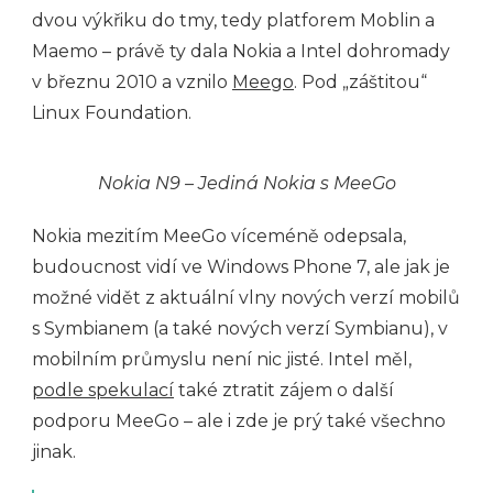
dvou výkřiku do tmy, tedy platforem Moblin a
Maemo – právě ty dala Nokia a Intel dohromady
v březnu 2010 a vznilo
Meego
. Pod „záštitou“
Linux Foundation.
Nokia N9 – Jediná Nokia s MeeGo
Nokia mezitím MeeGo víceméně odepsala,
budoucnost vidí ve Windows Phone 7, ale jak je
možné vidět z aktuální vlny nových verzí mobilů
s Symbianem (a také nových verzí Symbianu), v
mobilním průmyslu není nic jisté. Intel měl,
podle spekulací
také ztratit zájem o další
podporu MeeGo – ale i zde je prý také všechno
jinak.