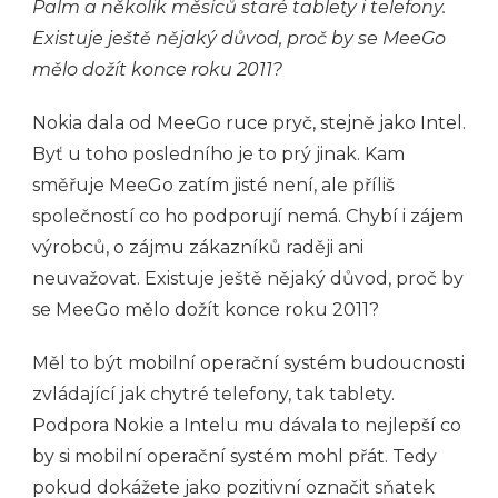
Palm a několik měsíců staré tablety i telefony.
Existuje ještě nějaký důvod, proč by se MeeGo
mělo dožít konce roku 2011?
Nokia dala od MeeGo ruce pryč, stejně jako Intel.
Byť u toho posledního je to prý jinak. Kam
směřuje MeeGo zatím jisté není, ale příliš
společností co ho podporují nemá. Chybí i zájem
výrobců, o zájmu zákazníků raději ani
neuvažovat. Existuje ještě nějaký důvod, proč by
se MeeGo mělo dožít konce roku 2011?
Měl to být mobilní operační systém budoucnosti
zvládající jak chytré telefony, tak tablety.
Podpora Nokie a Intelu mu dávala to nejlepší co
by si mobilní operační systém mohl přát. Tedy
pokud dokážete jako pozitivní označit sňatek