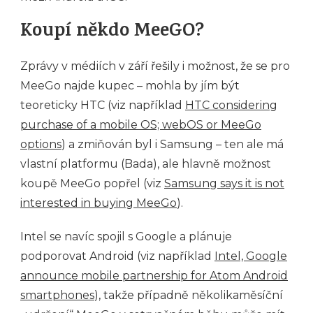
Koupí někdo MeeGO?
Zprávy v médiích v září řešily i možnost, že se pro
MeeGo najde kupec – mohla by jím být
teoreticky HTC (viz například
HTC considering
purchase of a mobile OS; webOS or MeeGo
options
) a zmiňován byl i Samsung – ten ale má
vlastní platformu (Bada), ale hlavně možnost
koupě MeeGo popřel (viz
Samsung says it is not
interested in buying MeeGo
).
Intel se navíc spojil s Google a plánuje
podporovat Android (viz například
Intel, Google
announce mobile partnership for Atom Android
smartphones
), takže případně několikaměsíční