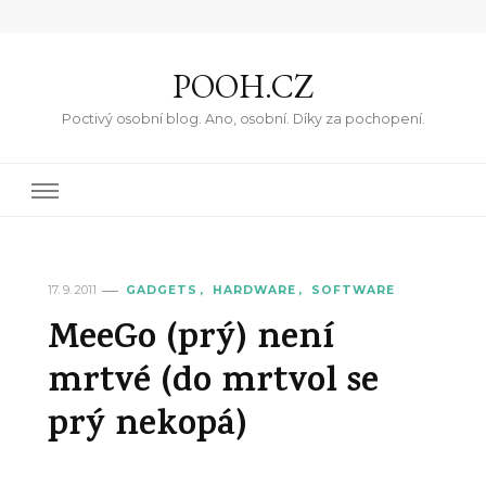
POOH.CZ
Poctivý osobní blog. Ano, osobní. Díky za pochopení.
17. 9. 2011
GADGETS
HARDWARE
SOFTWARE
MeeGo (prý) není
mrtvé (do mrtvol se
prý nekopá)