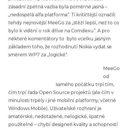
zásadní zpětná vazba byla poměrně jasná –
„nedospělá alfa platforma“. Ti kritičtější označili
tehdy nejnovější MeeGo za „stěží lepší, než to co
bylo k vidění o rok dříve na Comdexu“. A pro
některé komentátory to bylo vcelku jasným
základem toho, že rozhodnutí Nokia vydat se
směrem WP7 za „logické“.
MeeGo
od
samého počátku trpí tím,
čím trpí řada Open Source projektů (ale čím v
minulosti trpěly i jiné mobilní platformy, včetně
Windows Mobile). Uživatelské rozhraní je
amatérské, nedotažené, nelogické, špatně
použitelné – chybí designeři kvality a schopností