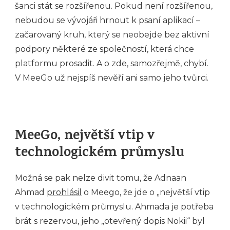
šanci stát se rozšířenou. Pokud není rozšířenou,
nebudou se vývojáři hrnout k psaní aplikací –
začarovaný kruh, který se neobejde bez aktivní
podpory některé ze společností, která chce
platformu prosadit. A o zde, samozřejmě, chybí.
V MeeGo už nejspíš nevěří ani samo jeho tvůrci.
MeeGo, největší vtip v
technologickém průmyslu
Možná se pak nelze divit tomu, že Adnaan
Ahmad
prohlásil
o Meego, že jde o „největší vtip
v technologickém průmyslu. Ahmada je potřeba
brát s rezervou, jeho „otevřený dopis Nokii“ byl