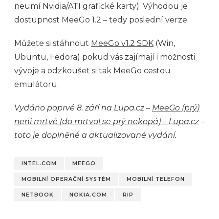
neumí Nvidia/ATI grafické karty). Výhodou je
dostupnost MeeGo 1.2 – tedy poslední verze.
Můžete si stáhnout
MeeGo v1.2 SDK
(Win,
Ubuntu, Fedora) pokud vás zajímají i možnosti
vývoje a odzkoušet si tak MeeGo cestou
emulátoru.
Vydáno poprvé 8. září na Lupa.cz –
MeeGo (prý)
není mrtvé (do mrtvol se prý nekopá) – Lupa.cz
–
toto je doplněné a aktualizované vydání.
INTEL.COM
MEEGO
MOBILNÍ OPERAČNÍ SYSTÉM
MOBILNÍ TELEFON
NETBOOK
NOKIA.COM
RIP