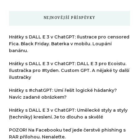
?
NEJNOVĚJŠÍ PŘÍSPĚVKY
Hrátky s DALL E 3 v ChatGPT: Ilustrace pro censored
Fica. Black Friday. Baterka v mobilu. Loupání
banánu.
Hrátky s DALL E 3 v ChatGPT: DALL E 3 pro Ecoistu.
Ilustračka pro #tyden. Custom GPT. A nějaké ty další
ilustračky
Hrátky s #chatGPT: Umí řešit logické hádanky?
Navíc zadané obrázkem?
Hrátky s DALL E 3 v ChatGPT: Umělecké styly a styly
(techniky) kreslení. Je to dlouho a skvělé
POZOR! Na Facebooku teď jede čerstvě phishing s
RAR přílohou. Nenaleťte.