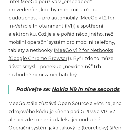
Intel MeeGo používá v „embedded“
provedeních, kde by mohl mít určitou
budoucnost – pro automobily (
MeeGo v1.2 for
In-Vehicle Infotainment (IVI)
) a spotřební
elektroniku. Což je ale pořád něco jiného, než
mobilní operační systém pro mobilní telefony,
tablety a netbooky (
MeeGo v1.2 for Netbooks
(Google Chrome Browser)
). Byť i zde to může
dávat smysl – poněkud „neviditelný“ trh
rozhodně není zanedbatelný.
Podívejte se:
Nokia N9 in nine seconds
MeeGo stále zůstává Open Source a většina jeho
zdrojového kódu je šířena pod GPLv3 a VPLv2 –
ale ani zde to není zdaleka jednoduché.
Operační systém jako takový je (teoreticky) šířen