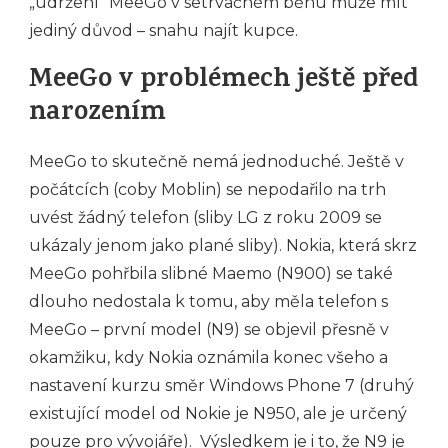
„udržení“ MeeGo v setrvačném běhu může mít
jediný důvod – snahu najít kupce.
MeeGo v problémech ještě před
narozením
MeeGo to skutečně nemá jednoduché. Ještě v
počátcích (coby Moblin) se nepodařilo na trh
uvést žádný telefon (sliby LG z roku 2009 se
ukázaly jenom jako plané sliby). Nokia, která skrz
MeeGo pohřbila slibné Maemo (N900) se také
dlouho nedostala k tomu, aby měla telefon s
MeeGo – první model (N9) se objevil přesně v
okamžiku, kdy Nokia oznámila konec všeho a
nastavení kurzu směr Windows Phone 7 (druhý
existující model od Nokie je N950, ale je určený
pouze pro vývojáře). Výsledkem je i to, že N9 je