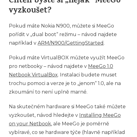
Chtěli byste si „nějak“ MeeGo
vyzkoušet?
Pokud máte Nokia N900, můžete si MeeGo
pořídit v „dual boot“ režimu – návod najdete
například v
ARM/N900/GettingStarted
.
Pokud máte VirtualBOX můžete využít MeeGo
pro netbooky – návod najdete v
MeeGo 1.0
Netbook VirtualBox
. Instalaci budete muset
trochu pomoci a verze je to „jenom“ 1.0, ale na
zkoumání to není uplně marné.
Na skutečném hardware si MeeGo také můžete
vyzkoušet, návod hledejte v
Installing MeeGo
on your Netbook
, ale MeeGo je poměrně
vybíravé, co se hardware týče (hlavně například