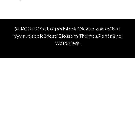
(c) POOH.CZ a tak podobně. Však to znáte
Vilva |
Vyvinut společností
Blossom Themes
.Poháněno
WordPress
.