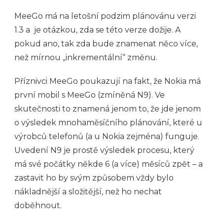
MeeGo má na letošní podzim plánovánu verzi
1.3 a je otázkou, zda se této verze dožije. A
pokud ano, tak zda bude znamenat něco více,
než mírnou „inkrementální“ změnu.
Příznivci MeeGo poukazují na fakt, že Nokia má
první mobil s MeeGo (zmíněná N9). Ve
skutečnosti to znamená jenom to, že jde jenom
o výsledek mnohaměsíčního plánování, které u
výrobců telefonů (a u Nokia zejména) funguje.
Uvedení N9 je prostě výsledek procesu, který
má své počátky někde 6 (a více) měsíců zpět – a
zastavit ho by svým způsobem vždy bylo
nákladnější a složitější, než ho nechat
doběhnout.