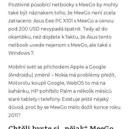
Pozitivně působící netbooky s MeeGo by mohly
také být náznakem toho, že MeeGo není zcela
zatraceno. Asus Eee PC X101 s MeeGo a cenou
pod 200 USD nevypadá špatně. Tedy až do
okamžiku, než dojdete k faktu, že Asus tento
netbook uvede nejenom s MeeGo, ale také s
Windows 7.
Mobilní svět se příchodem Apple a Google
(Androidu) změnil – Nokia má problémy přežít,
Motorolu koupil Google, WebOS to má na
kahánku, HP pohřbilo Palm a několik měsíců
staré tablety i telefony. Existuje ještě nějaký
důvod, proč by se MeeGo mělo dožít konce roku
2011?