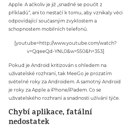
Apple. A ačkoliv je již „snadné se poučit z
příkladů“, ani to nestačí k tomu, aby vznikaly věci
odpovídající současným zvyklostem a
schopnostem mobilních telefonů.
[youtube=http://www.youtube.com/watch?
v=QqeeQd-YNL0&w=550&h=353]
Pokud je Android kritizován s ohledem na
uživatelské rozhraní, tak MeeGo je prozatím
světelné roky za Androidem. A samotný Android
je roky za Apple a iPhone/iPadem. Co se
uživatelského rozhraní a snadnosti užívání týče.
Chybí aplikace, fatální
nedostatek