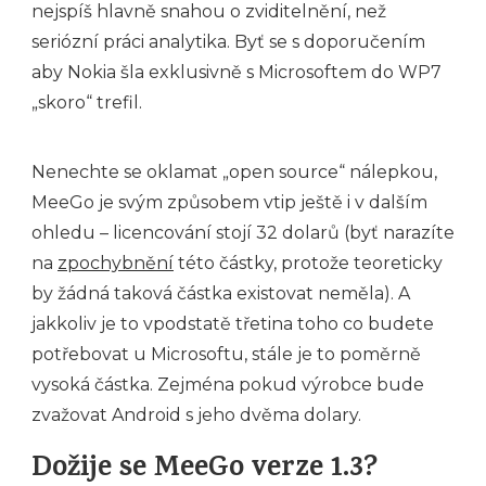
nejspíš hlavně snahou o zviditelnění, než
seriózní práci analytika. Byť se s doporučením
aby Nokia šla exklusivně s Microsoftem do WP7
„skoro“ trefil.
Nenechte se oklamat „open source“ nálepkou,
MeeGo je svým způsobem vtip ještě i v dalším
ohledu – licencování stojí 32 dolarů (byť narazíte
na
zpochybnění
této částky, protože teoreticky
by žádná taková částka existovat neměla). A
jakkoliv je to vpodstatě třetina toho co budete
potřebovat u Microsoftu, stále je to poměrně
vysoká částka. Zejména pokud výrobce bude
zvažovat Android s jeho dvěma dolary.
Dožije se MeeGo verze 1.3?