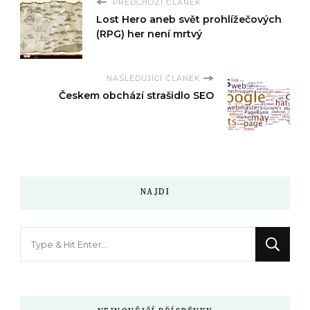
PŘEDCHOZÍ ČLÁNEK
Lost Hero aneb svět prohlížečových
(RPG) her není mrtvý
NASLEDUJÍCÍ ČLÁNEK
Českem obchází strašidlo SEO
NAJDI
Hledáte
něco
?