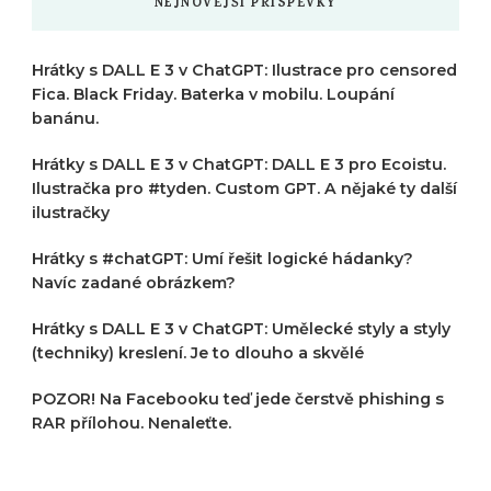
NEJNOVĚJŠÍ PŘÍSPĚVKY
Hrátky s DALL E 3 v ChatGPT: Ilustrace pro censored
Fica. Black Friday. Baterka v mobilu. Loupání
banánu.
Hrátky s DALL E 3 v ChatGPT: DALL E 3 pro Ecoistu.
Ilustračka pro #tyden. Custom GPT. A nějaké ty další
ilustračky
Hrátky s #chatGPT: Umí řešit logické hádanky?
Navíc zadané obrázkem?
Hrátky s DALL E 3 v ChatGPT: Umělecké styly a styly
(techniky) kreslení. Je to dlouho a skvělé
POZOR! Na Facebooku teď jede čerstvě phishing s
RAR přílohou. Nenaleťte.