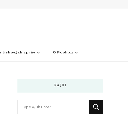
 tiskových zpráv
O Pooh.cz
NAJDI
Hledáte
něco
?