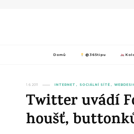
Domů
@365tipu
Kolo
1. 6. 2011
INTERNET
SOCIÁLNÍ SÍTĚ
WEBDESI
Twitter uvádí F
houšť, buttonk