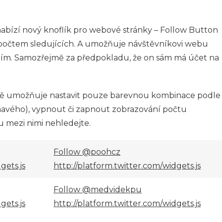
nabízí nový knoflík pro webové stránky – Follow Button
 počtem sledujících. A umožňuje návštěvníkovi webu
utím. Samozřejmě za předpokladu, že on sám má účet na
ě umožňuje nastavit pouze barevnou kombinace podle
avého), vypnout či zapnout zobrazování počtu
nu mezi nimi nehledejte.
Follow @poohcz
gets.js
http://platform.twitter.com/widgets.js
Follow @medvidekpu
gets.js
http://platform.twitter.com/widgets.js