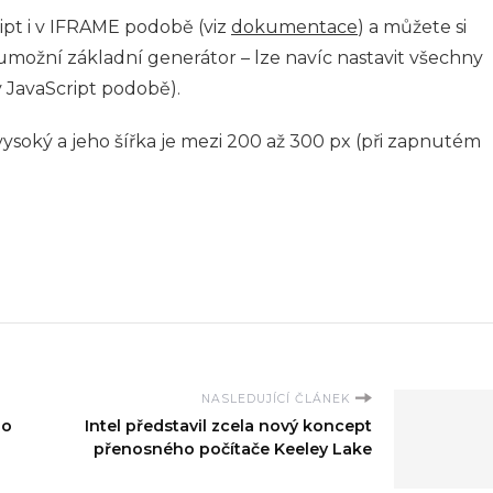
ipt i v IFRAME podobě (viz
dokumentace
) a můžete si
 umožní základní generátor – lze navíc nastavit všechny
v JavaScript podobě).
vysoký a jeho šířka je mezi 200 až 300 px (při zapnutém
NASLEDUJÍCÍ ČLÁNEK
io
Intel představil zcela nový koncept
přenosného počítače Keeley Lake