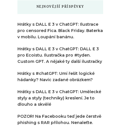
NEJNOVĚJŠÍ PŘÍSPĚVKY
Hrátky s DALL E 3 v ChatGPT: Ilustrace
pro censored Fica. Black Friday. Baterka
v mobilu. Loupání banánu.
Hrátky s DALL E 3 v ChatGPT: DALL E 3
pro Ecoistu. Ilustračka pro #tyden.
Custom GPT. A nějaké ty další ilustračky
Hrátky s #chatGPT: Umí řešit logické
hádanky? Navíc zadané obrázkem?
Hrátky s DALL E 3 v ChatGPT: Umělecké
styly a styly (techniky) kreslení. Je to
dlouho a skvělé
POZOR! Na Facebooku teď jede čerstvě
phishing s RAR přílohou. Nenaleťte.