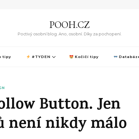
POOH.CZ
Poctivý osobní blog. Ano, osobní. Díky za pochopení.
 tipy
#TYDEN
Kočičí tipy
Databáze
GN
ollow Button. Jen
ů není nikdy málo