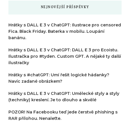
NEJNOVĚJŠÍ PŘÍSPĚVKY
Hrátky s DALL E 3 v ChatGPT: Ilustrace pro censored
Fica. Black Friday. Baterka v mobilu. Loupání
banánu.
Hrátky s DALL E 3 v ChatGPT: DALL E 3 pro Ecoistu.
Ilustračka pro #tyden. Custom GPT. A nějaké ty další
ilustračky
Hrátky s #chatGPT: Umí řešit logické hádanky?
Navíc zadané obrázkem?
Hrátky s DALL E 3 v ChatGPT: Umělecké styly a styly
(techniky) kreslení. Je to dlouho a skvělé
POZOR! Na Facebooku teď jede čerstvě phishing s
RAR přílohou. Nenaleťte.