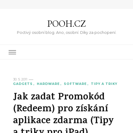
POOH.CZ
Poctivý osobní blog. Ano, osobní. Díky za pochopení.
30. 5. 2011
GADGETS
HARDWARE
SOFTWARE
TIPY A TRIKY
Jak zadat Promokód
(Redeem) pro získání
aplikace zdarma (Tipy