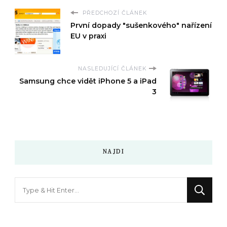
PŘEDCHOZÍ ČLÁNEK
První dopady "sušenkového" nařízení
EU v praxi
NASLEDUJÍCÍ ČLÁNEK
Samsung chce vidět iPhone 5 a iPad
3
NAJDI
Hledáte
něco
?