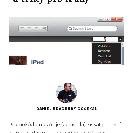
a triky pro iPad)
DANIEL BRADBURY DOČEKAL
Promokód umožňuje (zpravidla) získat placené
aplikace zdarma – jeho zadání je v iTunes