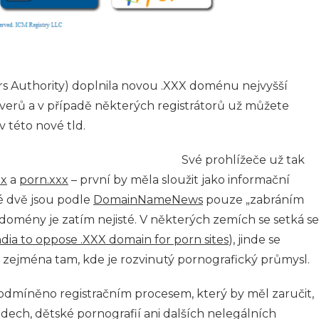
s Authority) doplnila novou .XXX doménu nejvyšší
verů a v případě některých registrátorů už můžete
v této nové tld.
Své prohlížeče už tak
xx
a
porn.xxx
– první by měla sloužit jako informační
 dvě jsou podle
DomainNameNews
pouze „zabráním
domény je zatím nejisté. V některých zemích se setká se
ndia to oppose .XXX domain for porn sites
), jinde se
zejména tam, kde je rozvinutý pornografický průmysl.
odmíněno registračním procesem, který by měl zaručit,
dech, dětské pornografií ani dalších nelegálních