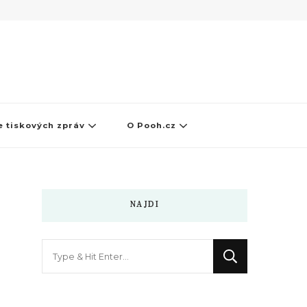
e tiskových zpráv
O Pooh.cz
NAJDI
Hledáte
něco
?