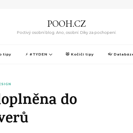
POOH.CZ
Poctivý osobní blog. Ano, osobní. Díky za pochopení.
o tipy
⚡ #TYDEN
😻 Kočičí tipy
👓 Databáz
ESIGN
oplněna do
verů