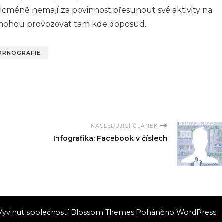
nicméně nemají za povinnost přesunout své aktivity na
e mohou provozovat tam kde doposud.
ORNOGRAFIE
NASLEDUJÍCÍ ČLÁNEK
Infografika: Facebook v číslech
 Vyvinut společností
Blossom Themes
.Poháněno
WordPress
.