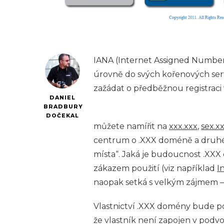
IANA (Internet Assigned Number
úrovně do svých kořenových ser
zažádat o předběžnou registraci 
DANIEL
BRADBURY
DOČEKAL
můžete namířit na
xxx.xxx
,
sex.x
centrum o .XXX doméně a druhé
místa“. Jaká je budoucnost .XXX 
zákazem použití (viz například
I
naopak setká s velkým zájmem – 
Vlastnictví .XXX domény bude p
že vlastník není zapojen v podvo