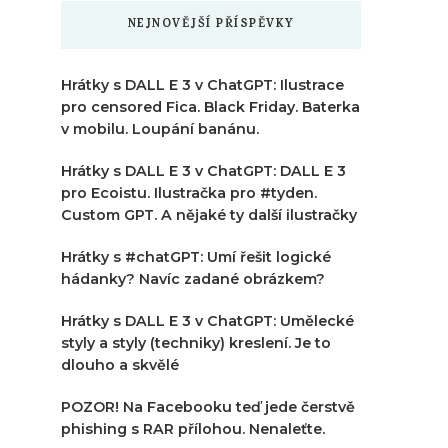
NEJNOVĚJŠÍ PŘÍSPĚVKY
Hrátky s DALL E 3 v ChatGPT: Ilustrace
pro censored Fica. Black Friday. Baterka
v mobilu. Loupání banánu.
Hrátky s DALL E 3 v ChatGPT: DALL E 3
pro Ecoistu. Ilustračka pro #tyden.
Custom GPT. A nějaké ty další ilustračky
Hrátky s #chatGPT: Umí řešit logické
hádanky? Navíc zadané obrázkem?
Hrátky s DALL E 3 v ChatGPT: Umělecké
styly a styly (techniky) kreslení. Je to
dlouho a skvělé
POZOR! Na Facebooku teď jede čerstvě
phishing s RAR přílohou. Nenaleťte.