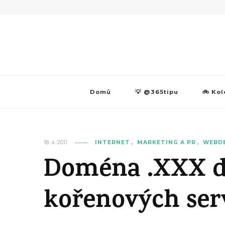
Domů
💡 @365tipu
🚲 Kol
18. 4. 2011
INTERNET
MARKETING A PR
WEBD
Doména .XXX d
kořenových ser