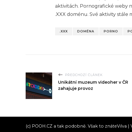
aktivitách. Pornografické weby 
.XXX doménu. Své aktivity stál
.XXX
DOMÉNA
PORNO
P
PŘEDCHOZÍ ČLÁNEK
Unikátní muzeum videoher v ČR
zahajuje provoz
(c) POOH.CZ a tak podobně. Však to znáte
Vilva |