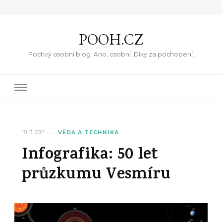
POOH.CZ
Poctivý osobní blog. Ano, osobní. Díky za pochopení.
18. 3. 2011
VĚDA A TECHNIKA
Infografika: 50 let
průzkumu Vesmíru