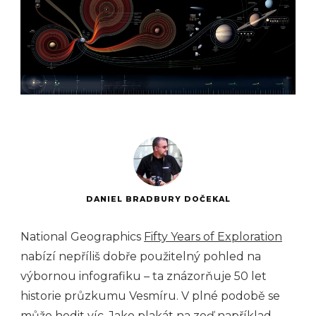
DANIEL BRADBURY DOČEKAL
National Geographics
Fifty Years of Exploration
nabízí nepříliš dobře použitelný pohled na
výbornou infografiku – ta znázorňuje 50 let
historie průzkumu Vesmíru. V plné podobě se
může hodit víc. Jako plakát na zeď například.