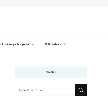
 tiskových zpráv
O Pooh.cz
NAJDI
Hledáte
něco
?