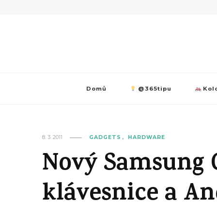
Domů
@365tipu
Kolo
8. 3. 2011
GADGETS
HARDWARE
Nový Samsung G
klávesnice a An