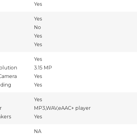
Yes
Yes
No
Yes
Yes
Yes
olution
3.15 MP
Camera
Yes
rding
Yes
Yes
r
MP3,WAV,eAAC+ player
akers
Yes
NA