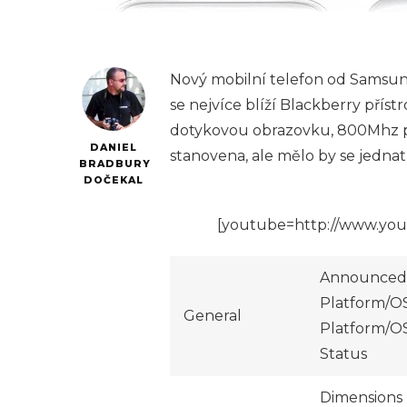
Nový mobilní telefon od Samsung
se nejvíce blíží Blackberry přís
dotykovou obrazovku, 800Mhz pr
DANIEL
stanovena, ale mělo by se jednat
BRADBURY
DOČEKAL
[youtube=http://www.yo
Announced
Platform/O
General
Platform/OS
Status
Dimensions