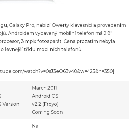
u, Galaxy Pro, nabízí Qwerty klávesnici a provedením
trojů. Androidem vybavený mobilní telefon má 2.8″
ocesor, 3 mpix fotoaparát. Cena prozatím nebyla
 o levnější třídu mobilních telefonů.
utube.com/watch?v=0sJ3eO63v40&w=425&h=350]
March,2011
S
Android OS
 Version
v2.2 (Froyo)
Coming Soon
Na