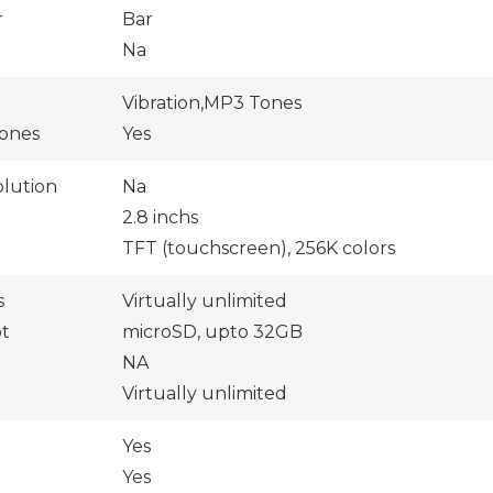
r
Bar
Na
Vibration,MP3 Tones
ones
Yes
lution
Na
2.8 inchs
TFT (touchscreen), 256K colors
s
Virtually unlimited
ot
microSD, upto 32GB
NA
Virtually unlimited
Yes
Yes