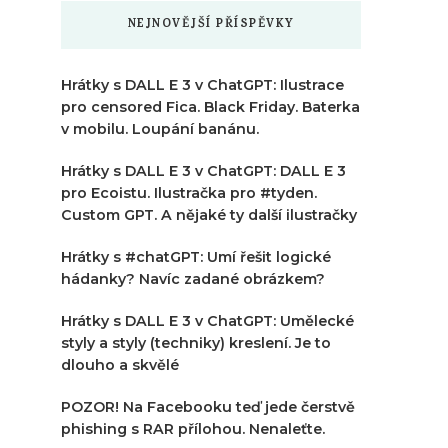
NEJNOVĚJŠÍ PŘÍSPĚVKY
Hrátky s DALL E 3 v ChatGPT: Ilustrace
pro censored Fica. Black Friday. Baterka
v mobilu. Loupání banánu.
Hrátky s DALL E 3 v ChatGPT: DALL E 3
pro Ecoistu. Ilustračka pro #tyden.
Custom GPT. A nějaké ty další ilustračky
Hrátky s #chatGPT: Umí řešit logické
hádanky? Navíc zadané obrázkem?
Hrátky s DALL E 3 v ChatGPT: Umělecké
styly a styly (techniky) kreslení. Je to
dlouho a skvělé
POZOR! Na Facebooku teď jede čerstvě
phishing s RAR přílohou. Nenaleťte.