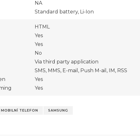
NA
Standard battery, Li-Ion
HTML
e
Yes
Yes
No
Via third party application
SMS, MMS, E-mail, Push M-ail, IM, RSS
en
Yes
aming
Yes
MOBILNÍ TELEFON
SAMSUNG