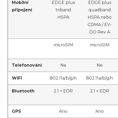
Mobilní
EDGE plus
EDGE plus
připojení
triband
quadband
HSPA
HSPA nebo
CDMA / EV-
DO Rev. A
microSIM
microSIM
Telefonování
Ne
Ne
WiFi
802.11a/b/g/n
802.11a/b/g/n
Bluetooth
2.1 + EDR
2.1 + EDR
GPS
Ano
Ano