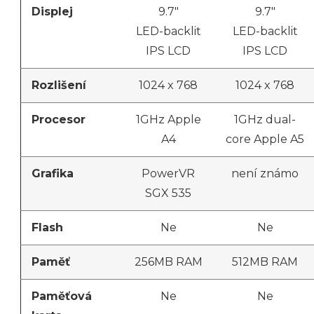
Displej
9.7″
9.7″
LED-backlit
LED-backlit
IPS LCD
IPS LCD
Rozlišení
1024 x 768
1024 x 768
Procesor
1GHz Apple
1GHz dual-
A4
core Apple A5
Grafika
PowerVR
není známo
SGX 535
Flash
Ne
Ne
Paměť
256MB RAM
512MB RAM
Paměťová
Ne
Ne