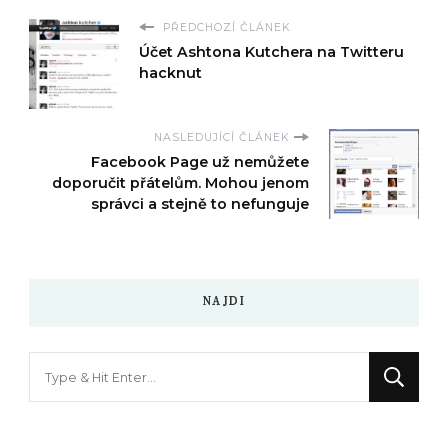
PŘEDCHOZÍ ČLÁNEK
Účet Ashtona Kutchera na Twitteru
hacknut
NASLEDUJÍCÍ ČLÁNEK
Facebook Page už nemůžete
doporučit přátelům. Mohou jenom
správci a stejně to nefunguje
NAJDI
Hledáte
něco
?