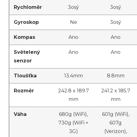
Rychloměr
3osý
3osý
Gyroskop
Ne
3osý
Kompas
Ano
Ano
Světelený
Ano
Ano
senzor
Tloušťka
13.4mm
8.8mm
Rozměr
242.8 x 189.7
241.2 x 185.7
mm
mm
Váha
680g (WiFi),
601g (WiFi),
730g (WiFi +
607g
3G)
(Verizon),