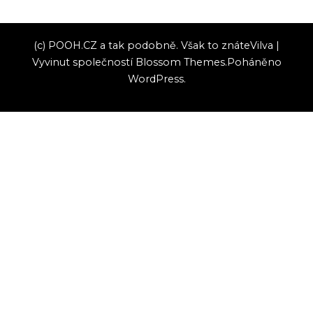
(c) POOH.CZ a tak podobně. Však to znáte
Vilva |
Vyvinut společností
Blossom Themes
.Poháněno
WordPress
.