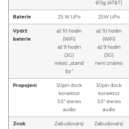
613g (AT&T)
Baterie
25 W LiPo
25W LiPo
Výdrž
až 10 hodin
až 10 hodin
baterie
(WiFi)
(WiFi)
až 9 hodin
až 9 hodin
(3G)
(3G)
měsíc „stand
není známo
by“
Propojení
30pin dock
30pin dock
konektor
konektor
3.5″ stereo
3.5″ stereo
audio
audio
Zvuk
Zabudovaný
Zabudovaný