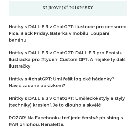
NEJNOVĚJŠÍ PŘÍSPĚVKY
Hrátky s DALL E 3 v ChatGPT: Ilustrace pro censored
Fica. Black Friday. Baterka v mobilu. Loupání
banánu.
Hrátky s DALL E 3 v ChatGPT: DALL E 3 pro Ecoistu.
Ilustračka pro #tyden. Custom GPT. A nějaké ty další
ilustračky
Hrátky s #chatGPT: Umí řešit logické hádanky?
Navíc zadané obrázkem?
Hrátky s DALL E 3 v ChatGPT: Umělecké styly a styly
(techniky) kreslení. Je to dlouho a skvělé
POZOR! Na Facebooku teď jede čerstvě phishing s
RAR přílohou. Nenaleťte.