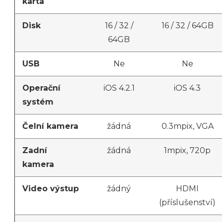
karta
Disk
16 / 32 /
16 / 32 / 64GB
64GB
USB
Ne
Ne
Operační
iOS 4.2.1
iOS 4.3
systém
Čelní kamera
žádná
0.3mpix, VGA
Zadní
žádná
1mpix, 720p
kamera
Video výstup
žádný
HDMI
(příslušenství)