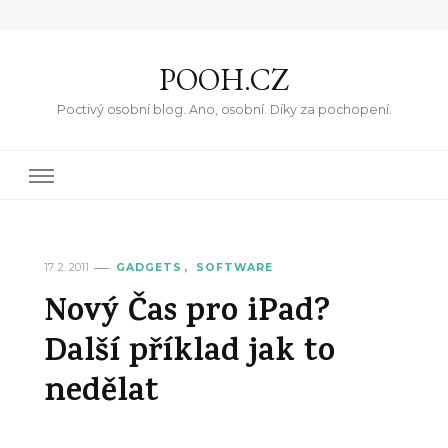
POOH.CZ
Poctivý osobní blog. Ano, osobní. Díky za pochopení.
17. 2. 2011
GADGETS
SOFTWARE
Nový Čas pro iPad?
Další příklad jak to
nedělat