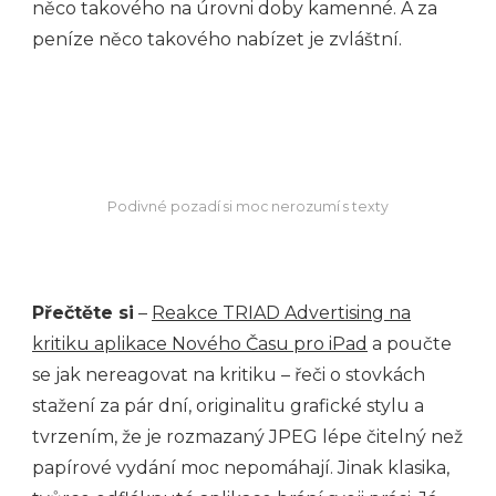
něco takového na úrovni doby kamenné. A za
peníze něco takového nabízet je zvláštní.
Podivné pozadí si moc nerozumí s texty
Přečtěte si
–
Reakce TRIAD Advertising na
kritiku aplikace Nového Času pro iPad
a poučte
se jak nereagovat na kritiku – řeči o stovkách
stažení za pár dní, originalitu grafické stylu a
tvrzením, že je rozmazaný JPEG lépe čitelný než
papírové vydání moc nepomáhají. Jinak klasika,