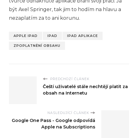
tvůrce odfláknuté aplikace brání svoji práci. Já
být Axel Springer, tak jim to hodím na hlavu a
nezaplatím za to ani korunu.
APPLE IPAD
IPAD
IPAD APLIKACE
ZPOPLATNĚNÍ OBSAHU
PŘEDCHOZÍ ČLÁNEK
Čeští uživatelé stále nechtějí platit za
obsah na Internetu
NASLEDUJÍCÍ ČLÁNEK
Google One Pass - Google odpovídá
Apple na Subscriptions