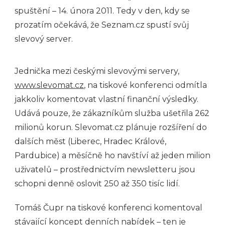
spuštění – 14. února 2011. Tedy v den, kdy se
prozatím očekává, že Seznam.cz spustí svůj
slevový server.
Jednička mezi českými slevovými servery,
www.slevomat.cz
, na tiskové konferenci odmítla
jakkoliv komentovat vlastní finanční výsledky.
Udává pouze, že zákazníkům služba ušetřila 262
milionů korun. Slevomat.cz plánuje rozšíření do
dalších měst (Liberec, Hradec Králové,
Pardubice) a měsíčně ho navštíví až jeden milion
uživatelů – prostřednictvím newsletteru jsou
schopni denně oslovit 250 až 350 tisíc lidí.
Tomáš Čupr na tiskové konferenci komentoval
stávající koncept denních nabídek – ten je