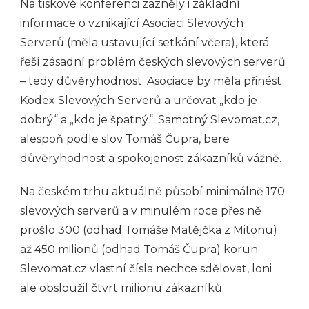
Na tiskové konferenci zazněly i základní
informace o vznikající Asociaci Slevových
Serverů (měla ustavující setkání včera), která
řeší zásadní problém českých slevových serverů
– tedy důvěryhodnost. Asociace by měla přinést
Kodex Slevových Serverů a určovat „kdo je
dobrý“ a „kdo je špatný“. Samotný Slevomat.cz,
alespoň podle slov Tomáš Čupra, bere
důvěryhodnost a spokojenost zákazníků vážně.
Na českém trhu aktuálně působí minimálně 170
slevových serverů a v minulém roce přes ně
prošlo 300 (odhad Tomáše Matějčka z Mitonu)
až 450 milionů (odhad Tomáš Čupra) korun.
Slevomat.cz vlastní čísla nechce sdělovat, loni
ale obsloužil čtvrt milionu zákazníků.