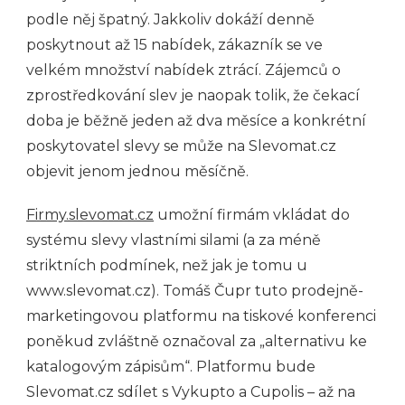
podle něj špatný. Jakkoliv dokáží denně
poskytnout až 15 nabídek, zákazník se ve
velkém množství nabídek ztrácí. Zájemců o
zprostředkování slev je naopak tolik, že čekací
doba je běžně jeden až dva měsíce a konkrétní
poskytovatel slevy se může na Slevomat.cz
objevit jenom jednou měsíčně.
Firmy.slevomat.cz
umožní firmám vkládat do
systému slevy vlastními silami (a za méně
striktních podmínek, než jak je tomu u
www.slevomat.cz). Tomáš Čupr tuto prodejně-
marketingovou platformu na tiskové konferenci
poněkud zvláštně označoval za „alternativu ke
katalogovým zápisům“. Platformu bude
Slevomat.cz sdílet s Vykupto a Cupolis – až na