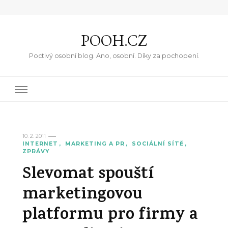
POOH.CZ
Poctivý osobní blog. Ano, osobní. Díky za pochopení.
10. 2. 2011
INTERNET
MARKETING A PR
SOCIÁLNÍ SÍTĚ
ZPRÁVY
Slevomat spouští
marketingovou
platformu pro firmy a