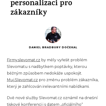
personalizaci pro
zákazníky
DANIEL BRADBURY DOČEKAL
Firmy.slevomat.cz
by měly vyřešit problém
Slevomatu s nadbytkem poptávky, kterou
běžným způsobem nedokáže uspokojit.
Muj.Slevomat.cz
pro změnu problém zákazníka,
který je zahlcován irelevantními nabídkami.
Dvě nové služby Slevomat.cz oznámil na dnešní
tiskové konferenci i s datem „oficiálního“