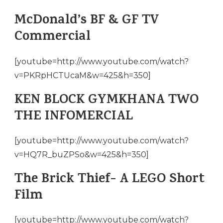
McDonald’s BF & GF TV
Commercial
[youtube=http://www.youtube.com/watch?
v=PKRpHCTUcaM&w=425&h=350]
KEN BLOCK GYMKHANA TWO
THE INFOMERCIAL
[youtube=http://www.youtube.com/watch?
v=HQ7R_buZPSo&w=425&h=350]
The Brick Thief- A LEGO Short
Film
[youtube=http://www.youtube.com/watch?