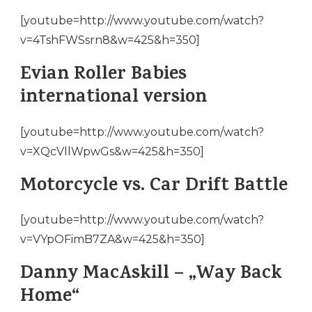
[youtube=http://www.youtube.com/watch?
v=4TshFWSsrn8&w=425&h=350]
Evian Roller Babies
international version
[youtube=http://www.youtube.com/watch?
v=XQcVllWpwGs&w=425&h=350]
Motorcycle vs. Car Drift Battle
[youtube=http://www.youtube.com/watch?
v=VYpOFimB7ZA&w=425&h=350]
Danny MacAskill – „Way Back
Home“