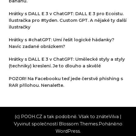
banánu.
Hrátky s DALL E 3 v ChatGPT: DALL E 3 pro Ecoistu.
Ilustračka pro #tyden. Custom GPT. A nějaké ty další
ilustračky
Hrátky s #chatGPT: Umí řešit logické hádanky?
Navíc zadané obrázkem?
Hrátky s DALL E 3 v ChatGPT: Umělecké styly a styly
(techniky) kreslení. Je to dlouho a skvělé
POZOR! Na Facebooku teď jede čerstvě phishing s
RAR přílohou. Nenaleťte.
(c) POOH.CZ a tak podobně. Však to znáte
Vilva |
Vyvinut společností
Blossom Themes
.Poháněno
WordPress
.