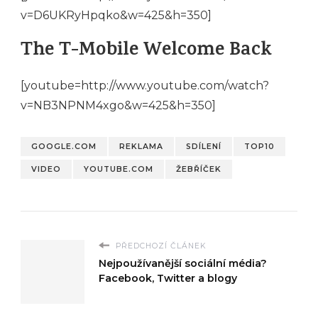
v=D6UKRyHpqko&w=425&h=350]
The T-Mobile Welcome Back
[youtube=http://www.youtube.com/watch?
v=NB3NPNM4xgo&w=425&h=350]
GOOGLE.COM
REKLAMA
SDÍLENÍ
TOP10
VIDEO
YOUTUBE.COM
ŽEBŘÍČEK
PŘEDCHOZÍ ČLÁNEK
Nejpoužívanější sociální média?
Facebook, Twitter a blogy