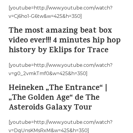
[youtube=http://www.youtube.com/watch?
v=Cj6ho1-G6tw&w=425&h=350]
The most amazing beat box
video ever!!! 4 minutes hip hop
history by Eklips for Trace
[youtube=http://www.youtube.com/watch?
v=g0_2vmkTmf0&w=425&h=350]
Heineken „The Entrance“ |
„The Golden Age“ de The
Asteroids Galaxy Tour
[youtube=http://www.youtube.com/watch?
v=DqUnsKMsRxM&w=425&h=350]