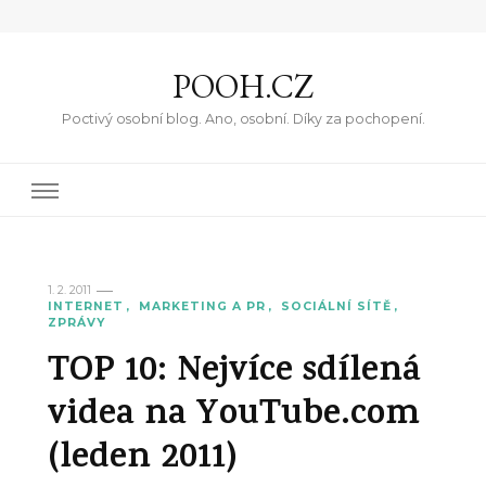
POOH.CZ
Poctivý osobní blog. Ano, osobní. Díky za pochopení.
1. 2. 2011
INTERNET
MARKETING A PR
SOCIÁLNÍ SÍTĚ
ZPRÁVY
TOP 10: Nejvíce sdílená
videa na YouTube.com
(leden 2011)