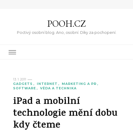
POOH.CZ
Poctivý osobní blog. Ano, osobní. Díky za pochopení.
13. 1. 2011
GADGETS
INTERNET
MARKETING A PR
SOFTWARE
VĚDA A TECHNIKA
iPad a mobilní
technologie mění dobu
kdy čteme