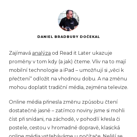
DANIEL BRADBURY DOČEKAL
Zajímavá
analýza
od Read it Later ukazuje
proměny v tom kdy (a jak) čteme. Vliv na to mají
mobilní technologie a iPad – umožňují si „věci k
přečtení“ odložit na vhodnou dobu. A na změnu
mohou doplatit tradiční média, zejména televize.
Online média přinesla změnu způsobu čtení
dostatečně jasně – zatímco noviny jsme si mohli
číst při snídani, na záchodě, v pohodlí křesla či
postele, cestou v hromadné dopravě, klasická
online média vstřebáváme u počítače. Neliší se