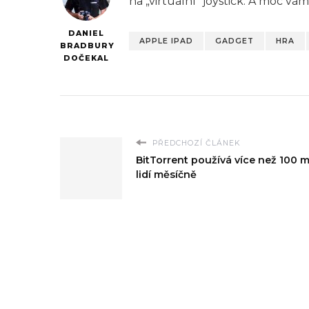
na „virtuální“ joystick. A moc vám
DANIEL
APPLE IPAD
GADGET
HRA
BRADBURY
DOČEKAL
PŘEDCHOZÍ ČLÁNEK
BitTorrent používá více než 100 m
lidí měsíčně