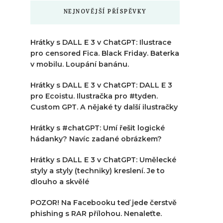
NEJNOVĚJŠÍ PŘÍSPĚVKY
Hrátky s DALL E 3 v ChatGPT: Ilustrace
pro censored Fica. Black Friday. Baterka
v mobilu. Loupání banánu.
Hrátky s DALL E 3 v ChatGPT: DALL E 3
pro Ecoistu. Ilustračka pro #tyden.
Custom GPT. A nějaké ty další ilustračky
Hrátky s #chatGPT: Umí řešit logické
hádanky? Navíc zadané obrázkem?
Hrátky s DALL E 3 v ChatGPT: Umělecké
styly a styly (techniky) kreslení. Je to
dlouho a skvělé
POZOR! Na Facebooku teď jede čerstvě
phishing s RAR přílohou. Nenaleťte.