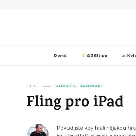
Domů
@365tipu
Kolo
5. 1. 2011
GADGETS
HARDWARE
Fling pro iPad
Pokud jste kdy hráli nějakou hr