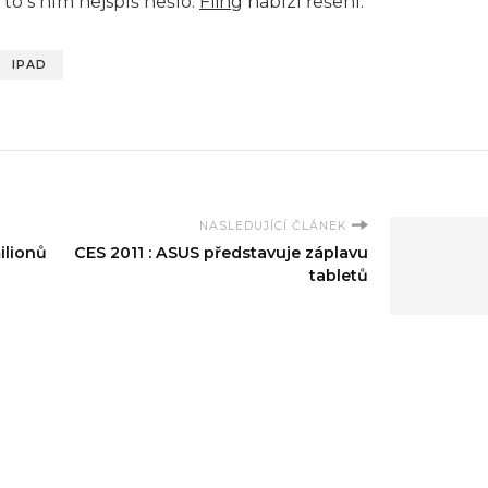
 to s ním nejspíš nešlo.
Fling
nabízí řešení.
IPAD
NASLEDUJÍCÍ ČLÁNEK
ilionů
CES 2011 : ASUS představuje záplavu
tabletů