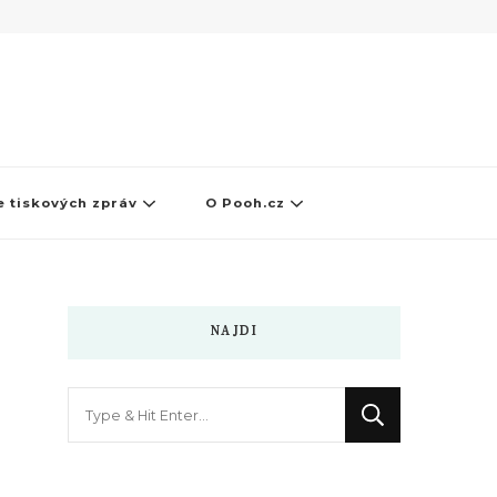
 tiskových zpráv
O Pooh.cz
NAJDI
Hledáte
něco
?