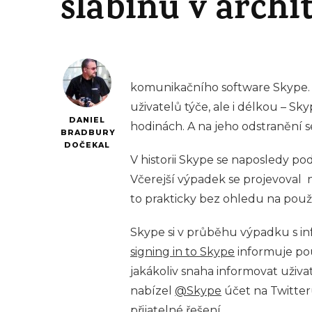
slabinu v archi
komunikačního software Skype. 
uživatelů týče, ale i délkou – Sk
DANIEL
hodinách. A na jeho odstranění s
BRADBURY
DOČEKAL
V historii Skype se naposledy p
Včerejší výpadek se projevoval
to prakticky bez ohledu na pou
Skype si v průběhu výpadku s i
signing in to Skype
informuje po
jakákoliv snaha informovat uživa
nabízel
@Skype
účet na Twitteru
přijatelné řešení.