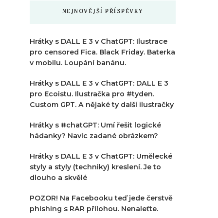
NEJNOVĚJŠÍ PŘÍSPĚVKY
Hrátky s DALL E 3 v ChatGPT: Ilustrace
pro censored Fica. Black Friday. Baterka
v mobilu. Loupání banánu.
Hrátky s DALL E 3 v ChatGPT: DALL E 3
pro Ecoistu. Ilustračka pro #tyden.
Custom GPT. A nějaké ty další ilustračky
Hrátky s #chatGPT: Umí řešit logické
hádanky? Navíc zadané obrázkem?
Hrátky s DALL E 3 v ChatGPT: Umělecké
styly a styly (techniky) kreslení. Je to
dlouho a skvělé
POZOR! Na Facebooku teď jede čerstvě
phishing s RAR přílohou. Nenaleťte.