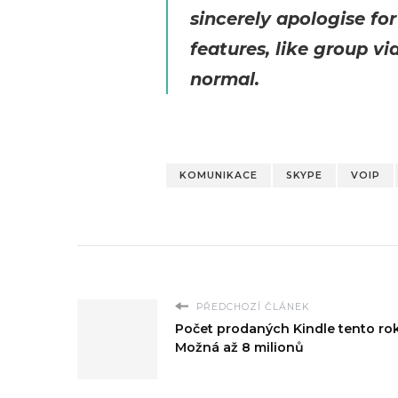
sincerely apologise fo
features, like group vi
normal.
KOMUNIKACE
SKYPE
VOIP
PŘEDCHOZÍ ČLÁNEK
Počet prodaných Kindle tento ro
Možná až 8 milionů