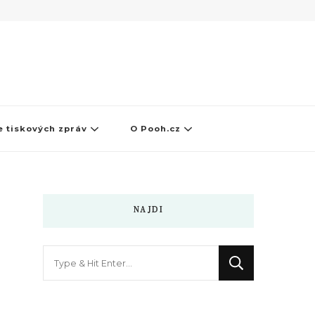
 tiskových zpráv
O Pooh.cz
NAJDI
Hledáte
něco
?