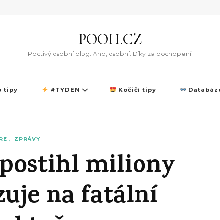
POOH.CZ
Poctivý osobní blog. Ano, osobní. Díky za pochopení.
 tipy
#TYDEN
Kočičí tipy
Databáze
RE
ZPRÁVY
postihl miliony
zuje na fatální