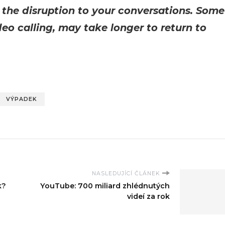
r the disruption to your conversations. Some
deo calling, may take longer to return to
VÝPADEK
NASLEDUJÍCÍ ČLÁNEK
k?
YouTube: 700 miliard zhlédnutých
videí za rok