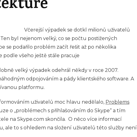
tektuře
Včerejší výpadek se dotkl milionů uživatelů
Ten byl nejenom velký, co se počtu postižených
ype se podařilo problém začít řešit až po několika
e podle všeho ještě stále pracuje
odobně velký výpadek odehrál někdy v roce 2007.
 náhodným odpojováním a pády klientského software. A
žívanou platformu.
nformováním uživatelů moc hlavu nedělalo,
Problems
uze o „problémech s přihlašováním do Skype“ a tím
tele na Skype.com skončila. O něco více informací
, ale to s ohledem na složení uživatelů této služby není