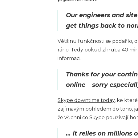
Our engineers and sit
get things back to nor
Většinu funkčnosti se podařilo, 
ráno. Tedy pokud zhruba 40 min
informaci.
Thanks for your conti
online – sorry especial
Skype downtime today
, ke kter
zajímavým pohledem do toho, jak
že všichni co Skype používají ho 
… it relies on millions