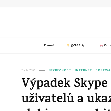
Domů
@365tipu
Kolo
23. 12. 2010
BEZPEČNOST
INTERNET
SOFTWA
Výpadek Skype 
uživatelů a uka