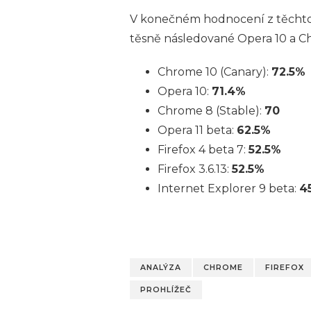
V konečném hodnocení z těchto n
těsně následované Opera 10 a C
Chrome 10 (Canary):
72.5%
Opera 10:
71.4%
Chrome 8 (Stable):
70
Opera 11 beta:
62.5%
Firefox 4 beta 7:
52.5%
Firefox 3.6.13:
52.5%
Internet Explorer 9 beta:
4
ANALÝZA
CHROME
FIREFOX
PROHLÍŽEČ