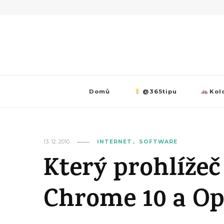
Domů
@365tipu
Kolo
13. 12. 2010
INTERNET
SOFTWARE
Který prohlížeč 
Chrome 10 a Op