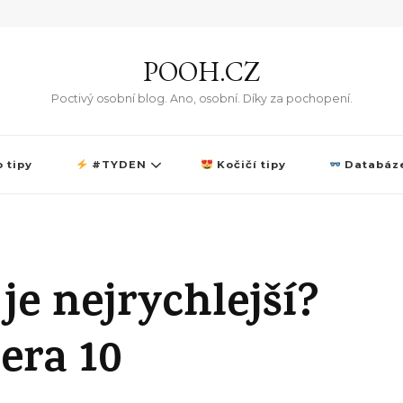
POOH.CZ
Poctivý osobní blog. Ano, osobní. Díky za pochopení.
 tipy
#TYDEN
Kočičí tipy
Databáze
je nejrychlejší?
era 10