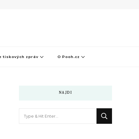
 tiskových zpráv
O Pooh.cz
NAJDI
Hledáte
něco
?