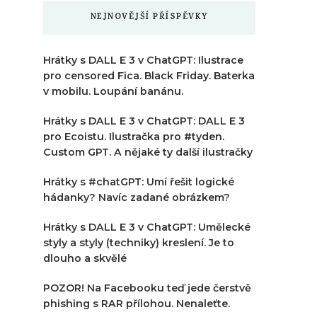
NEJNOVĚJŠÍ PŘÍSPĚVKY
Hrátky s DALL E 3 v ChatGPT: Ilustrace
pro censored Fica. Black Friday. Baterka
v mobilu. Loupání banánu.
Hrátky s DALL E 3 v ChatGPT: DALL E 3
pro Ecoistu. Ilustračka pro #tyden.
Custom GPT. A nějaké ty další ilustračky
Hrátky s #chatGPT: Umí řešit logické
hádanky? Navíc zadané obrázkem?
Hrátky s DALL E 3 v ChatGPT: Umělecké
styly a styly (techniky) kreslení. Je to
dlouho a skvělé
POZOR! Na Facebooku teď jede čerstvě
phishing s RAR přílohou. Nenaleťte.