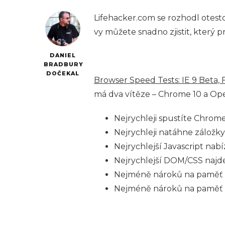
Lifehacker.com se rozhodl otesto
vy můžete snadno zjistit, který pr
DANIEL
BRADBURY
DOČEKAL
Browser Speed Tests: IE 9 Beta, 
má dva vítěze – Chrome 10 a Ope
Nejrychleji spustíte Chrome
Nejrychleji natáhne záložk
Nejrychlejší Javascript nab
Nejrychlejší DOM/CSS najde
Nejméně nároků na paměť (b
Nejméně nároků na paměť (s