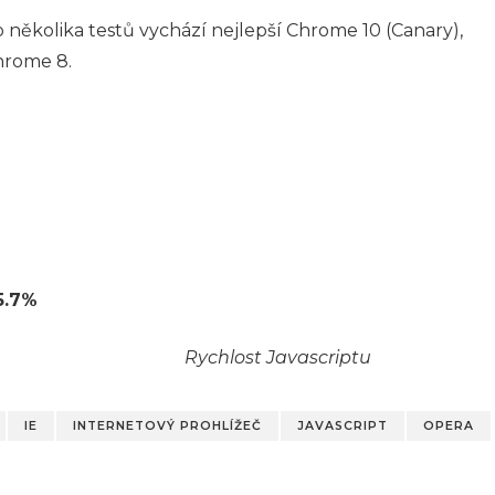
ěkolika testů vychází nejlepší Chrome 10 (Canary),
hrome 8.
5.7%
Rychlost Javascriptu
IE
INTERNETOVÝ PROHLÍŽEČ
JAVASCRIPT
OPERA