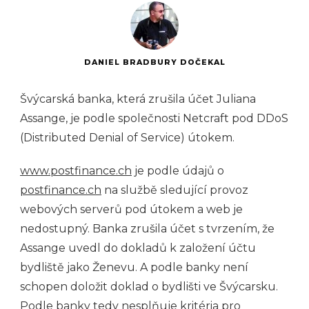
DANIEL BRADBURY DOČEKAL
Švýcarská banka, která zrušila účet Juliana
Assange, je podle společnosti Netcraft pod DDoS
(Distributed Denial of Service) útokem.
www.postfinance.ch
je podle údajů o
postfinance.ch
na službě sledující provoz
webových serverů pod útokem a web je
nedostupný. Banka zrušila účet s tvrzením, že
Assange uvedl do dokladů k založení účtu
bydliště jako Ženevu. A podle banky není
schopen doložit doklad o bydlišti ve Švýcarsku.
Podle banky tedy nesplňuje kritéria pro