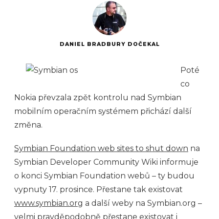
DANIEL BRADBURY DOČEKAL
Poté
co
Nokia převzala zpět kontrolu nad Symbian
mobilním operačním systémem přichází další
změna.
Symbian Foundation web sites to shut down
na
Symbian Developer Community Wiki informuje
o konci Symbian Foundation webů – ty budou
vypnuty 17. prosince. Přestane tak existovat
www.symbian.org
a další weby na Symbian.org –
velmi pravděpodobně přestane existovat i