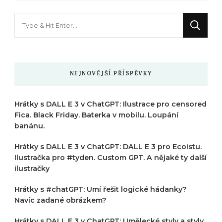
Hledáte
něco
?
NEJNOVĚJŠÍ PŘÍSPĚVKY
Hrátky s DALL E 3 v ChatGPT: Ilustrace pro censored
Fica. Black Friday. Baterka v mobilu. Loupání
banánu.
Hrátky s DALL E 3 v ChatGPT: DALL E 3 pro Ecoistu.
Ilustračka pro #tyden. Custom GPT. A nějaké ty další
ilustračky
Hrátky s #chatGPT: Umí řešit logické hádanky?
Navíc zadané obrázkem?
Hrátky s DALL E 3 v ChatGPT: Umělecké styly a styly