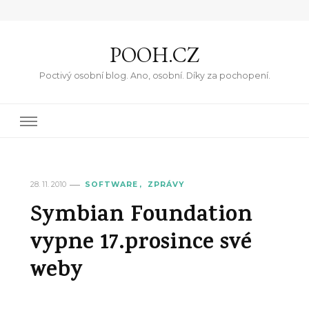
POOH.CZ
Poctivý osobní blog. Ano, osobní. Díky za pochopení.
28. 11. 2010
SOFTWARE
ZPRÁVY
Symbian Foundation
vypne 17.prosince své
weby