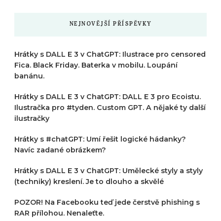
NEJNOVĚJŠÍ PŘÍSPĚVKY
Hrátky s DALL E 3 v ChatGPT: Ilustrace pro censored
Fica. Black Friday. Baterka v mobilu. Loupání
banánu.
Hrátky s DALL E 3 v ChatGPT: DALL E 3 pro Ecoistu.
Ilustračka pro #tyden. Custom GPT. A nějaké ty další
ilustračky
Hrátky s #chatGPT: Umí řešit logické hádanky?
Navíc zadané obrázkem?
Hrátky s DALL E 3 v ChatGPT: Umělecké styly a styly
(techniky) kreslení. Je to dlouho a skvělé
POZOR! Na Facebooku teď jede čerstvě phishing s
RAR přílohou. Nenaleťte.