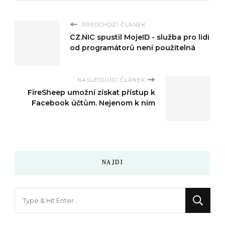
PŘEDCHOZÍ ČLÁNEK
CZ.NIC spustil MojeID - služba pro lidi
od programátorů není použitelná
NASLEDUJÍCÍ ČLÁNEK
FireSheep umožní získat přístup k
Facebook účtům. Nejenom k nim
NAJDI
Hledáte
něco
?