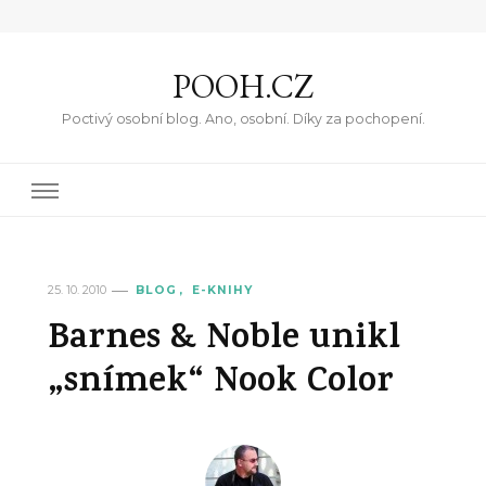
POOH.CZ
Poctivý osobní blog. Ano, osobní. Díky za pochopení.
25. 10. 2010
BLOG
E-KNIHY
Barnes & Noble unikl
„snímek“ Nook Color