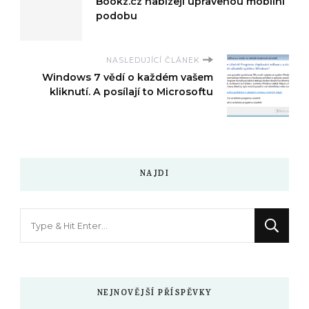
Bookz.cz nabízejí upravenou mobilní
podobu
NASLEDUJÍCÍ ČLÁNEK
Windows 7 vědí o každém vašem
kliknutí. A posílají to Microsoftu
NAJDI
Hledáte
něco
?
NEJNOVĚJŠÍ PŘÍSPĚVKY