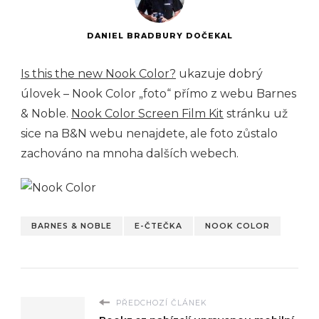
DANIEL BRADBURY DOČEKAL
Is this the new Nook Color?
ukazuje dobrý
úlovek – Nook Color „foto“ přímo z webu Barnes
& Noble.
Nook Color Screen Film Kit
stránku už
sice na B&N webu nenajdete, ale foto zůstalo
zachováno na mnoha dalších webech.
BARNES & NOBLE
E-ČTEČKA
NOOK COLOR
PŘEDCHOZÍ ČLÁNEK