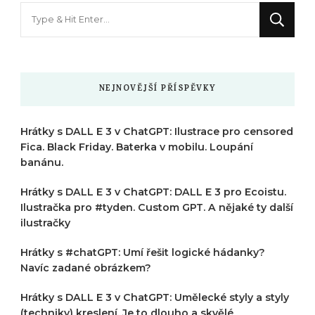
Hledáte
něco
?
NEJNOVĚJŠÍ PŘÍSPĚVKY
Hrátky s DALL E 3 v ChatGPT: Ilustrace pro censored
Fica. Black Friday. Baterka v mobilu. Loupání
banánu.
Hrátky s DALL E 3 v ChatGPT: DALL E 3 pro Ecoistu.
Ilustračka pro #tyden. Custom GPT. A nějaké ty další
ilustračky
Hrátky s #chatGPT: Umí řešit logické hádanky?
Navíc zadané obrázkem?
Hrátky s DALL E 3 v ChatGPT: Umělecké styly a styly
(techniky) kreslení. Je to dlouho a skvělé