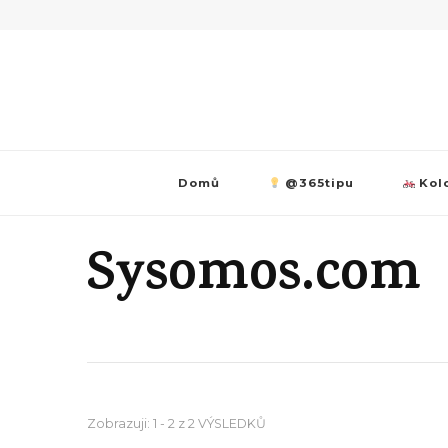
Domů
@365tipu
Kolo
Sysomos.com
Zobrazuji: 1 - 2 z 2 VÝSLEDKŮ