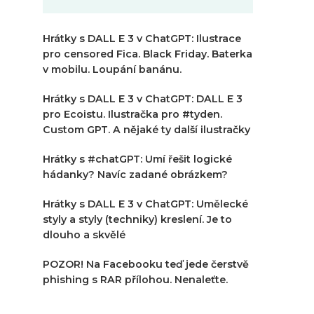
Hrátky s DALL E 3 v ChatGPT: Ilustrace
pro censored Fica. Black Friday. Baterka
v mobilu. Loupání banánu.
Hrátky s DALL E 3 v ChatGPT: DALL E 3
pro Ecoistu. Ilustračka pro #tyden.
Custom GPT. A nějaké ty další ilustračky
Hrátky s #chatGPT: Umí řešit logické
hádanky? Navíc zadané obrázkem?
Hrátky s DALL E 3 v ChatGPT: Umělecké
styly a styly (techniky) kreslení. Je to
dlouho a skvělé
POZOR! Na Facebooku teď jede čerstvě
phishing s RAR přílohou. Nenaleťte.