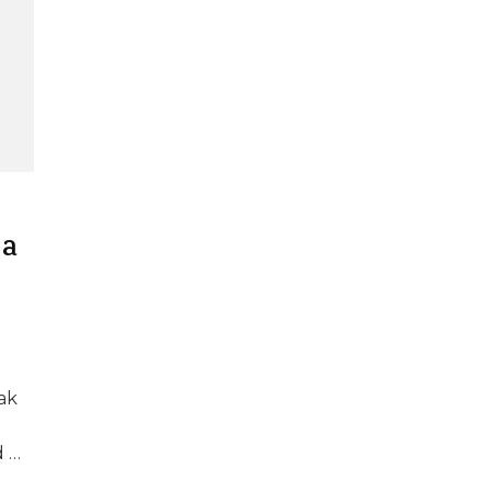
 a
ak
d …