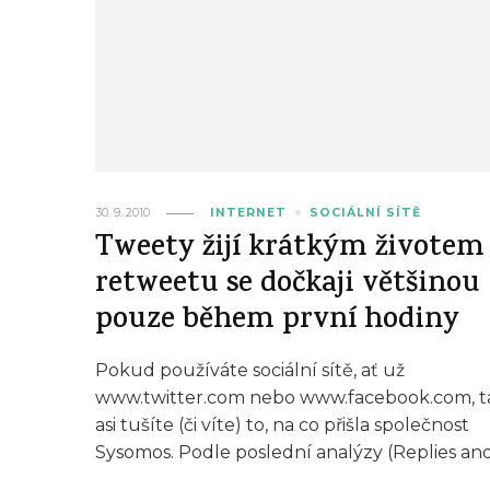
30. 9. 2010
INTERNET
SOCIÁLNÍ SÍTĚ
Tweety žijí krátkým životem
retweetu se dočkaji většinou
pouze během první hodiny
Pokud používáte sociální sítě, ať už
www.twitter.com nebo www.facebook.com, t
asi tušíte (či víte) to, na co přišla společnost
Sysomos. Podle poslední analýzy (Replies an