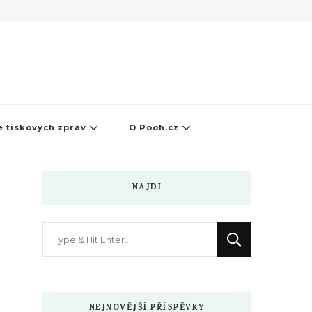
 tiskových zpráv
O Pooh.cz
NAJDI
Hledáte
něco
?
NEJNOVĚJŠÍ PŘÍSPĚVKY