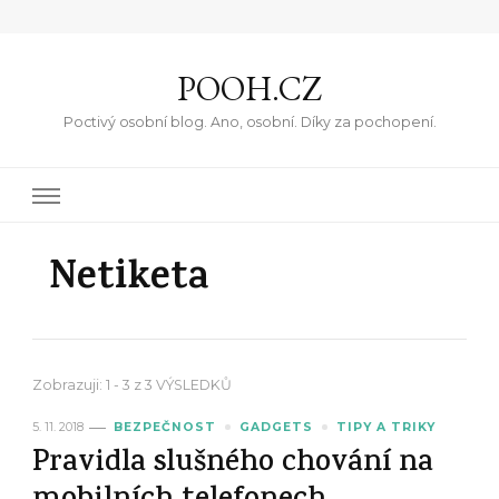
POOH.CZ
Poctivý osobní blog. Ano, osobní. Díky za pochopení.
Netiketa
Zobrazuji: 1 - 3 z 3 VÝSLEDKŮ
5. 11. 2018
BEZPEČNOST
GADGETS
TIPY A TRIKY
Pravidla slušného chování na