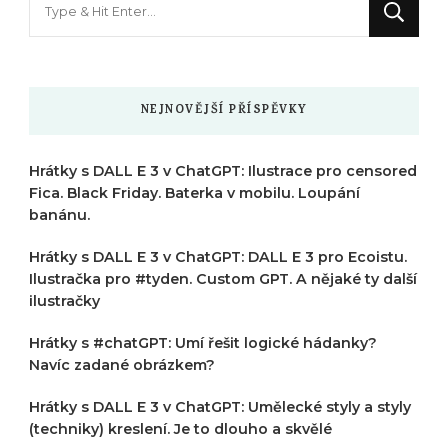
něco
?
NEJNOVĚJŠÍ PŘÍSPĚVKY
Hrátky s DALL E 3 v ChatGPT: Ilustrace pro censored
Fica. Black Friday. Baterka v mobilu. Loupání
banánu.
Hrátky s DALL E 3 v ChatGPT: DALL E 3 pro Ecoistu.
Ilustračka pro #tyden. Custom GPT. A nějaké ty další
ilustračky
Hrátky s #chatGPT: Umí řešit logické hádanky?
Navíc zadané obrázkem?
Hrátky s DALL E 3 v ChatGPT: Umělecké styly a styly
(techniky) kreslení. Je to dlouho a skvělé