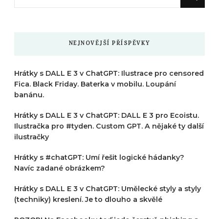
něco
?
NEJNOVĚJŠÍ PŘÍSPĚVKY
Hrátky s DALL E 3 v ChatGPT: Ilustrace pro censored
Fica. Black Friday. Baterka v mobilu. Loupání
banánu.
Hrátky s DALL E 3 v ChatGPT: DALL E 3 pro Ecoistu.
Ilustračka pro #tyden. Custom GPT. A nějaké ty další
ilustračky
Hrátky s #chatGPT: Umí řešit logické hádanky?
Navíc zadané obrázkem?
Hrátky s DALL E 3 v ChatGPT: Umělecké styly a styly
(techniky) kreslení. Je to dlouho a skvělé