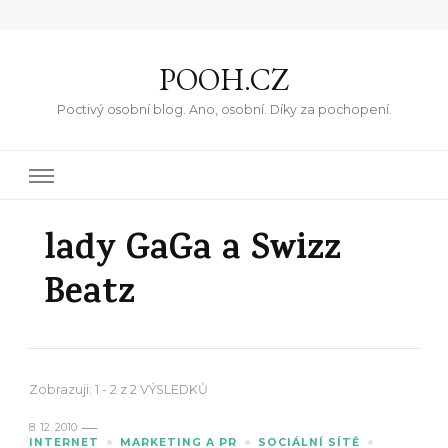
POOH.CZ
Poctivý osobní blog. Ano, osobní. Díky za pochopení.
lady GaGa a Swizz
Beatz
Zobrazuji: 1 - 2 z 2 VÝSLEDKŮ
8. 12. 2010
INTERNET
MARKETING A PR
SOCIÁLNÍ SÍTĚ