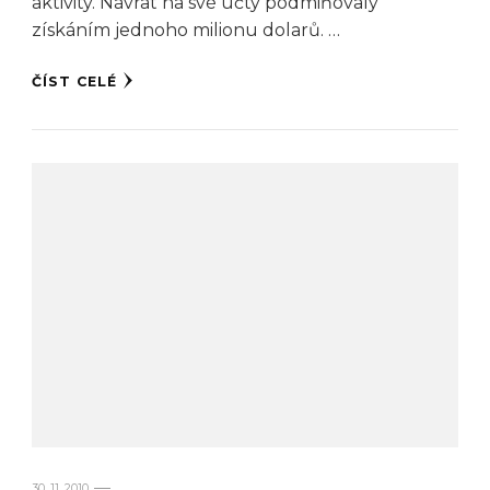
aktivity. Návrat na své účty podmiňovaly
získáním jednoho milionu dolarů. …
ČÍST CELÉ
30. 11. 2010