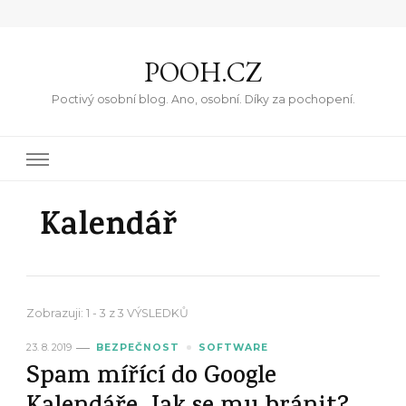
POOH.CZ
Poctivý osobní blog. Ano, osobní. Díky za pochopení.
Kalendář
Zobrazuji: 1 - 3 z 3 VÝSLEDKŮ
23. 8. 2019
BEZPEČNOST
SOFTWARE
Spam mířící do Google