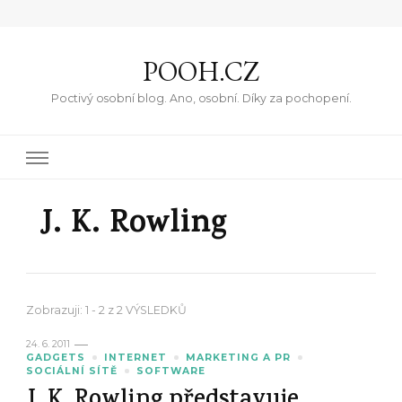
POOH.CZ
Poctivý osobní blog. Ano, osobní. Díky za pochopení.
J. K. Rowling
Zobrazuji: 1 - 2 z 2 VÝSLEDKŮ
24. 6. 2011
GADGETS
INTERNET
MARKETING A PR
SOCIÁLNÍ SÍTĚ
SOFTWARE
J. K. Rowling představuje