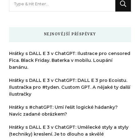
něco
?
NEJNOVĚJŠÍ PŘÍSPĚVKY
Hrátky s DALL E 3 v ChatGPT: Ilustrace pro censored
Fica. Black Friday. Baterka v mobilu. Loupání
banánu.
Hrátky s DALL E 3 v ChatGPT: DALL E 3 pro Ecoistu.
Ilustračka pro #tyden. Custom GPT. A nějaké ty další
ilustračky
Hrátky s #chatGPT: Umí řešit logické hádanky?
Navíc zadané obrázkem?
Hrátky s DALL E 3 v ChatGPT: Umělecké styly a styly
(techniky) kreslení. Je to dlouho a skvělé