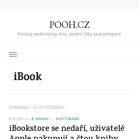
POOH.CZ
Poctivý osobní blog. Ano, osobní. Díky za pochopení.
iBook
Zobrazuji: 1 - 2 z 2 VÝSLEDKŮ
8. 10. 2011
E-KNIHY
SOFTWARE
iBookstore se nedaří, uživatelé