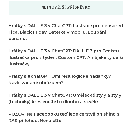
NEJNOVĚJŠÍ PŘÍSPĚVKY
Hrátky s DALL E 3 v ChatGPT: Ilustrace pro censored
Fica. Black Friday. Baterka v mobilu. Loupání
banánu.
Hrátky s DALL E 3 v ChatGPT: DALL E 3 pro Ecoistu.
Ilustračka pro #tyden. Custom GPT. A nějaké ty další
ilustračky
Hrátky s #chatGPT: Umí řešit logické hádanky?
Navíc zadané obrázkem?
Hrátky s DALL E 3 v ChatGPT: Umělecké styly a styly
(techniky) kreslení. Je to dlouho a skvělé
POZOR! Na Facebooku teď jede čerstvě phishing s
RAR přílohou. Nenaleťte.