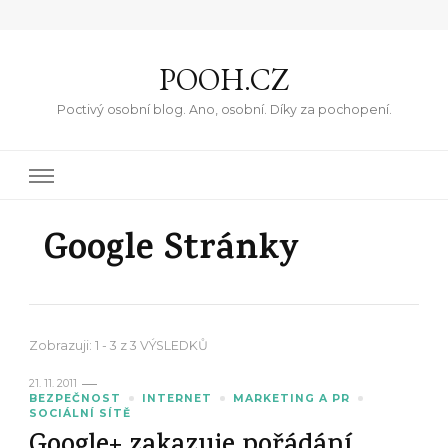
POOH.CZ
Poctivý osobní blog. Ano, osobní. Díky za pochopení.
Google Stránky
Zobrazuji: 1 - 3 z 3 VÝSLEDKŮ
21. 11. 2011
BEZPEČNOST
INTERNET
MARKETING A PR
SOCIÁLNÍ SÍTĚ
Google+ zakazuje pořádání