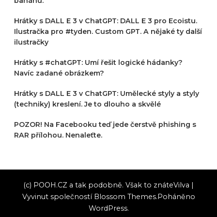
banánu.
Hrátky s DALL E 3 v ChatGPT: DALL E 3 pro Ecoistu.
Ilustračka pro #tyden. Custom GPT. A nějaké ty další
ilustračky
Hrátky s #chatGPT: Umí řešit logické hádanky?
Navíc zadané obrázkem?
Hrátky s DALL E 3 v ChatGPT: Umělecké styly a styly
(techniky) kreslení. Je to dlouho a skvělé
POZOR! Na Facebooku teď jede čerstvě phishing s
RAR přílohou. Nenaleťte.
(c) POOH.CZ a tak podobně. Však to znáte
Vilva |
Vyvinut společností
Blossom Themes
.Poháněno
WordPress
.