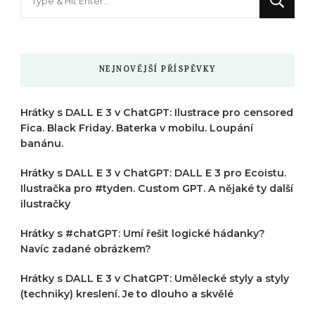
něco
?
NEJNOVĚJŠÍ PŘÍSPĚVKY
Hrátky s DALL E 3 v ChatGPT: Ilustrace pro censored
Fica. Black Friday. Baterka v mobilu. Loupání
banánu.
Hrátky s DALL E 3 v ChatGPT: DALL E 3 pro Ecoistu.
Ilustračka pro #tyden. Custom GPT. A nějaké ty další
ilustračky
Hrátky s #chatGPT: Umí řešit logické hádanky?
Navíc zadané obrázkem?
Hrátky s DALL E 3 v ChatGPT: Umělecké styly a styly
(techniky) kreslení. Je to dlouho a skvělé