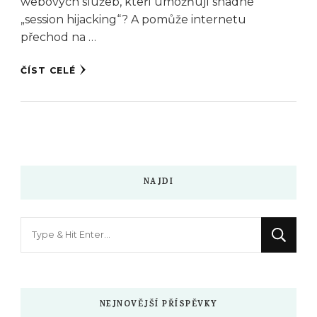
webových služeb, kteří umožňují snadné
„session hijacking“? A pomůže internetu
přechod na …
ČÍST CELÉ
NAJDI
Hledáte
něco
?
NEJNOVĚJŠÍ PŘÍSPĚVKY