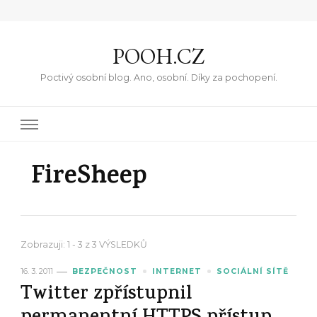
POOH.CZ
Poctivý osobní blog. Ano, osobní. Díky za pochopení.
FireSheep
Zobrazuji: 1 - 3 z 3 VÝSLEDKŮ
16. 3. 2011
BEZPEČNOST
INTERNET
SOCIÁLNÍ SÍTĚ
Twitter zpřístupnil