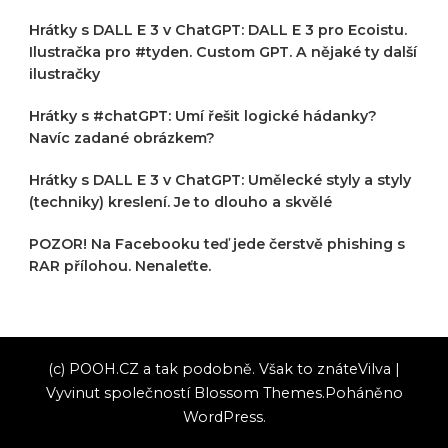
Hrátky s DALL E 3 v ChatGPT: DALL E 3 pro Ecoistu.
Ilustračka pro #tyden. Custom GPT. A nějaké ty další
ilustračky
Hrátky s #chatGPT: Umí řešit logické hádanky?
Navíc zadané obrázkem?
Hrátky s DALL E 3 v ChatGPT: Umělecké styly a styly
(techniky) kreslení. Je to dlouho a skvělé
POZOR! Na Facebooku teď jede čerstvě phishing s
RAR přílohou. Nenaleťte.
(c) POOH.CZ a tak podobně. Však to znáte
Vilva |
Vyvinut společností
Blossom Themes
.Poháněno
WordPress
.