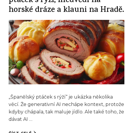
ptáček s rýží, medvědi na
horské dráze a klauni na Hradě.
„Španělský ptáček s rýží“ je ukázka několika
věcí. Že generativní AI nechápe kontext, protože
kdyby chápala, tak maluje jídlo. Ale také toho, že
dávat AI …