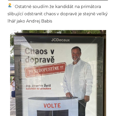
¨Ostatně soudím že kandidát na primátora
slibující odstranit chaos v dopravě je stejně velký
lhář jako Andrej Babis