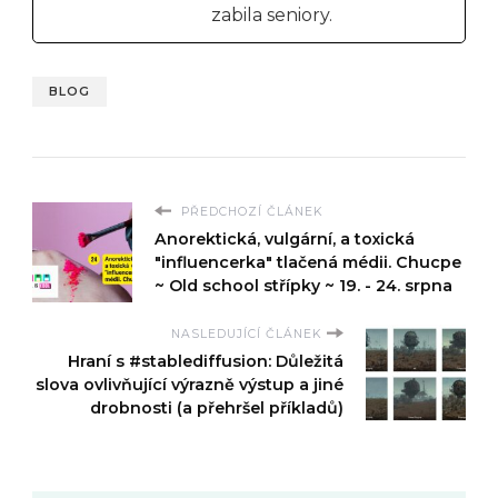
zabila seniory.
BLOG
PŘEDCHOZÍ ČLÁNEK
Anorektická, vulgární, a toxická
"influencerka" tlačená médii. Chucpe
~ Old school střípky ~ 19. - 24. srpna
NASLEDUJÍCÍ ČLÁNEK
Hraní s #stablediffusion: Důležitá
slova ovlivňující výrazně výstup a jiné
drobnosti (a přehršel příkladů)