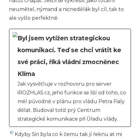
natož chápat. Jestli se vykreslit jako totální
neumětel, nýmand a nicnedělák byl cíl, tak to
ale vyšlo perfektně.
Byl jsem vytížen strategickou
komunikací. Teď se chci vrátit ke
své práci, říká vládní zmocněnec
Klíma
Jak vysvětluje v rozhovoru pro server
iROZHLAS.cz, jeho funkce se liší od toho, co
měl původně v plánu pro vládu Petra Fialy
dělat. Budoval totiž prý Centrum
strategické komunikace při Úřadu vlády.
Kdyby Siri byla co k čemu tak jí řeknu at mi