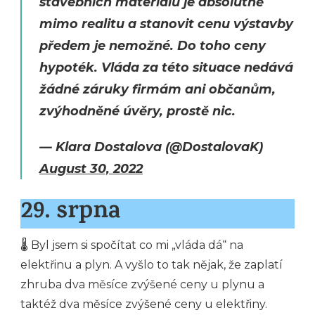
stavebních materiálů je absolutně
mimo realitu a stanovit cenu výstavby
předem je nemožné. Do toho ceny
hypoték. Vláda za této situace nedává
žádné záruky firmám ani občanům,
zvýhodněné úvěry, prostě nic.
— Klara Dostalova (@DostalovaK)
August 30, 2022
29. srpna
🌡 Byl jsem si spočítat co mi „vláda dá“ na
elektřinu a plyn. A vyšlo to tak nějak, že zaplatí
zhruba dva měsíce zvýšené ceny u plynu a
taktéž dva měsíce zvýšené ceny u elektřiny.