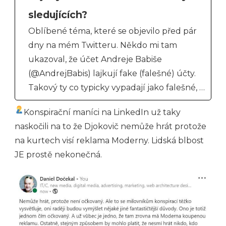
sledujících?
Oblíbené téma, které se objevilo před pár
dny na mém Twitteru. Někdo mi tam
ukazoval, že účet Andreje Babiše
(@AndrejBabis) lajkují fake (falešné) účty.
Takový ty co typicky vypadají jako falešné, …
Konspirační maníci na LinkedIn už taky
naskočili na to že Djokovič nemůže hrát protože
na kurtech visí reklama Moderny. Lidská blbost
JE prostě nekonečná.