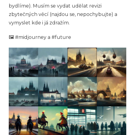
bydlíme). Musím se vydat udělat revizi
zbytečných věcí (najdou se, nepochybujte) a
vymyslet kde i já zdražím.
🖼 #midjourney a #future