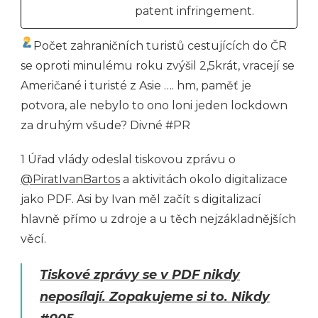
patent infringement.
Počet zahraničních turistů cestujících do ČR
se oproti minulému roku zvýšil 2,5krát, vracejí se
Američané i turisté z Asie …. hm, paměť je
potvora, ale nebylo to ono loni jeden lockdown
za druhým všude? Divné #PR
1 Úřad vlády odeslal tiskovou zprávu o
@PiratIvanBartos
a aktivitách okolo digitalizace
jako PDF. Asi by Ivan měl začít s digitalizací
hlavně přímo u zdroje a u těch nejzákladnějších
věcí.
Tiskové zprávy se v PDF nikdy
neposílají. Zopakujeme si to. Nikdy