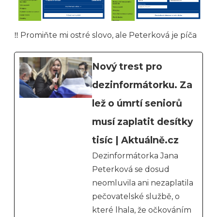
‼ Promiňte mi ostré slovo, ale Peterková je píča
Nový trest pro
dezinformátorku. Za
lež o úmrtí seniorů
musí zaplatit desítky
tisíc | Aktuálně.cz
Dezinformátorka Jana
Peterková se dosud
neomluvila ani nezaplatila
pečovatelské službě, o
které lhala, že očkováním