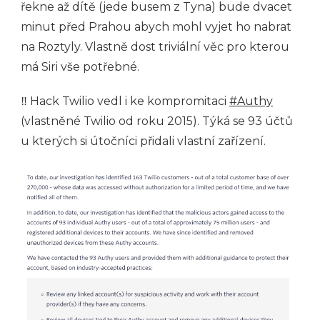
řekne až dítě (jede busem z Tyna) bude dvacet
minut před Prahou abych mohl vyjet ho nabrat
na Roztyly. Vlastně dost triviální věc pro kterou
má Siri vše potřebné.
‼ Hack Twilio vedl i ke kompromitaci
#Authy
(vlastněné Twilio od roku 2015). Týká se 93 účtů
u kterých si útočníci přidali vlastní zařízení.