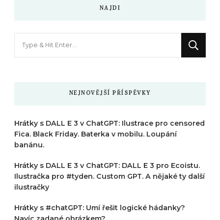
NAJDI
Hledáte
něco
?
NEJNOVĚJŠÍ PŘÍSPĚVKY
Hrátky s DALL E 3 v ChatGPT: Ilustrace pro censored
Fica. Black Friday. Baterka v mobilu. Loupání
banánu.
Hrátky s DALL E 3 v ChatGPT: DALL E 3 pro Ecoistu.
Ilustračka pro #tyden. Custom GPT. A nějaké ty další
ilustračky
Hrátky s #chatGPT: Umí řešit logické hádanky?
Navíc zadané obrázkem?