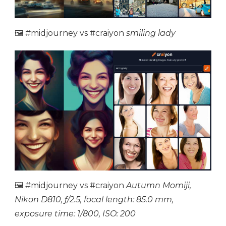
🖼 #midjourney vs #craiyon
smiling lady
🖼 #midjourney vs #craiyon
Autumn Momiji,
Nikon D810, ƒ/2.5, focal length: 85.0 mm,
exposure time: 1/800, ISO: 200