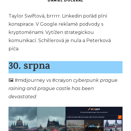
DANIEL DOČEKAL
Taylor Swiftová, brrrrr. Linkedin pořád plní
konspirace. V Google reklamě podvody s
kryptoměnami. Vytížen strategickou
komunikací. Schillerová je nula a Peterková
píča.
30. srpna
🖼 #midjourney vs #craiyon
cyberpunk prague
raining and prague castle has been
devastated