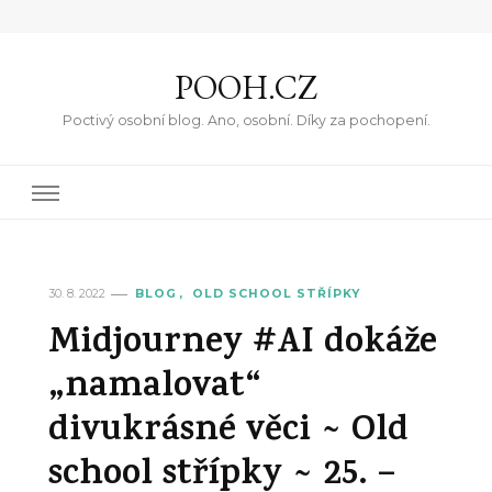
POOH.CZ
Poctivý osobní blog. Ano, osobní. Díky za pochopení.
30. 8. 2022
BLOG
OLD SCHOOL STŘÍPKY
Midjourney #AI dokáže
„namalovat“
divukrásné věci ~ Old
school střípky ~ 25. –