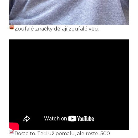
Zoufalé značky dělají zoufalé věci.
Roste to. Teď už pomalu, ale roste. 500