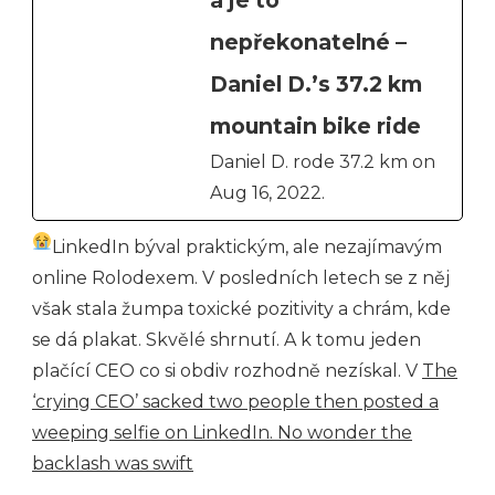
a je to
nepřekonatelné –
Daniel D.’s 37.2 km
mountain bike ride
Daniel D. rode 37.2 km on
Aug 16, 2022.
LinkedIn býval praktickým, ale nezajímavým
online Rolodexem. V posledních letech se z něj
však stala žumpa toxické pozitivity a chrám, kde
se dá plakat. Skvělé shrnutí. A k tomu jeden
plačící CEO co si obdiv rozhodně nezískal. V
The
‘crying CEO’ sacked two people then posted a
weeping selfie on LinkedIn. No wonder the
backlash was swift