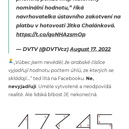
nominální hodnotu,” říká
navrhovatelka ústavního zakotvení na
platbu v hotovosti Jitka Chalánková.
https://t.co/qoNHAzsmOp
— DVTV (@DVTVcz)
August 17, 2022
„
Vůbec jsem nevěděl, že arabské číslice
vyjadřují hodnotu počtem úhlů, ze kterých se
skládají….
“ teď lítá na Facebooku.
Ne,
nevyjadřují
. Uměle vytvořené a neodpovídá
realitě. Ale lidská blbost JE nekonečná.