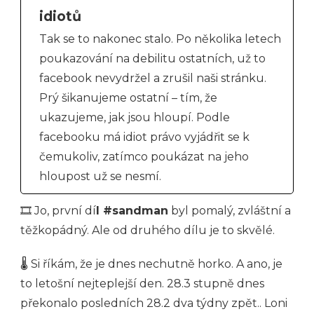
idiotů
Tak se to nakonec stalo. Po několika letech
poukazování na debilitu ostatních, už to
facebook nevydržel a zrušil naši stránku.
Prý šikanujeme ostatní – tím, že
ukazujeme, jak jsou hloupí. Podle
facebooku má idiot právo vyjádřit se k
čemukoliv, zatímco poukázat na jeho
hloupost už se nesmí.
🎞 Jo, první dí
l #sandman
byl pomalý, zvláštní a
těžkopádný. Ale od druhého dílu je to skvělé.
🌡 Si říkám, že je dnes nechutně horko. A ano, je
to letošní nejteplejší den. 28.3 stupně dnes
překonalo posledních 28.2 dva týdny zpět.. Loni