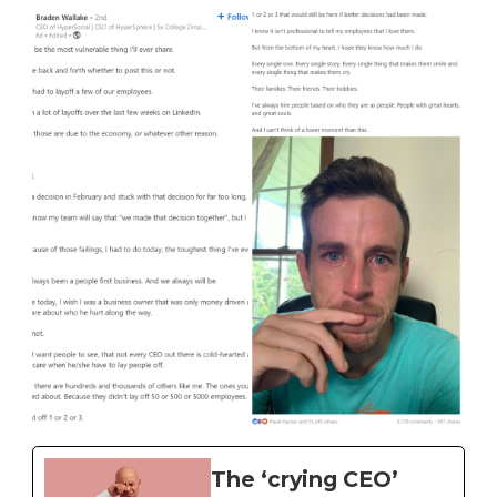
The ‘crying CEO’