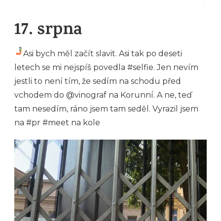
17. srpna
Asi bych měl začít slavit. Asi tak po deseti
letech se mi nejspíš povedla #selfie. Jen nevím
jestli to není tím, že sedím na schodu před
vchodem do @vinograf na Korunní. A ne, teď
tam nesedím, ráno jsem tam seděl. Vyrazil jsem
na #pr #meet na kole