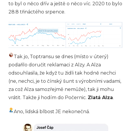
to byl o něco dřív a ještě o něco víc. 2020 to bylo
28.8 třináctého srpence.
Tak jo, Toptransu se dnes (místo v úterý)
podařilo doručit reklamaci z Alzy. A Alza
odsouhlasila, že když tu židli tak hodně nechci
(ne, nechci, je to čínský šunt s výrobními vadami,
za což Alza samozřejmě nemůže), tak ji mohu
vrátit. Takže ji hodím do Počernic.
Zlatá Alza
.
Ano, lidská blbost JE nekonečná.