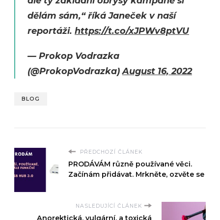
ale ty základní obrysy kampaně si
dělám sám,“ říká Janeček v naší
reportáži.
https://t.co/xJPWv8ptVU
— Prokop Vodrazka
(@ProkopVodrazka)
August 16, 2022
BLOG
PŘEDCHOZÍ ČLÁNEK
PRODÁVÁM různě používané věci.
Začínám přidávat. Mrkněte, ozvěte se
NASLEDUJÍCÍ ČLÁNEK
Anorektická, vulgární, a toxická