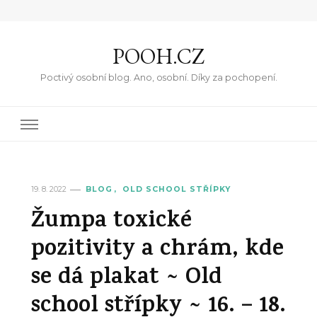
POOH.CZ
Poctivý osobní blog. Ano, osobní. Díky za pochopení.
19. 8. 2022
BLOG
OLD SCHOOL STŘÍPKY
Žumpa toxické
pozitivity a chrám, kde
se dá plakat ~ Old
school střípky ~ 16. – 18.