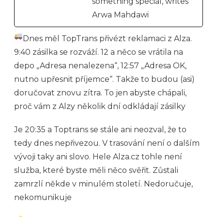
something special, writes
Arwa Mahdawi
Dnes měl TopTrans přivézt reklamaci z Alza.
9:40 zásilka se rozváží. 12 a něco se vrátila na
depo „Adresa nenalezena“, 12:57 „Adresa OK,
nutno upřesnit příjemce“. Takže to budou (asi)
doručovat znovu zítra. To jen abyste chápali,
proč vám z Alzy několik dní odkládají zásilky
Je 20:35 a Toptrans se stále ani neozval, že to
tedy dnes nepřivezou. V trasování není o dalším
vývoji taky ani slovo. Hele Alza.cz tohle není
služba, které byste měli něco svěřit. Zůstali
zamrzlí někde v minulém století. Nedoručuje,
nekomunikuje