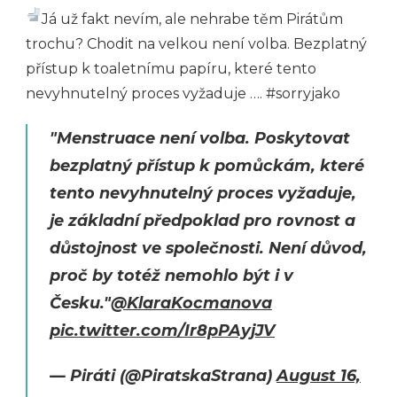
Já už fakt nevím, ale nehrabe těm Pirátům
trochu? Chodit na velkou není volba. Bezplatný
přístup k toaletnímu papíru, které tento
nevyhnutelný proces vyžaduje …. #sorryjako
"Menstruace není volba. Poskytovat
bezplatný přístup k pomůckám, které
tento nevyhnutelný proces vyžaduje,
je základní předpoklad pro rovnost a
důstojnost ve společnosti. Není důvod,
proč by totéž nemohlo být i v
Česku."
@KlaraKocmanova
pic.twitter.com/Ir8pPAyjJV
— Piráti (@PiratskaStrana)
August 16,