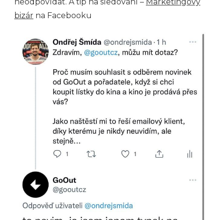
neodpovídat. A tip na sledování –
Marketingový
bizár
na Facebooku