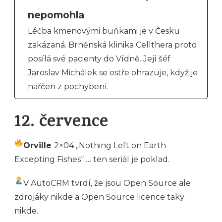
nepomohla
Léčba kmenovými buňkami je v Česku
zakázaná. Brněnská klinika Cellthera proto
posílá své pacienty do Vídně. Její šéf
Jaroslav Michálek se ostře ohrazuje, když je
nařčen z pochybení.
12. července
Orville
2×04 „Nothing Left on Earth
Excepting Fishes“ … ten seriál je poklad.
V AutoCRM tvrdí, že jsou Open Source ale
zdrojáky nikde a Open Source licence taky
nikde.