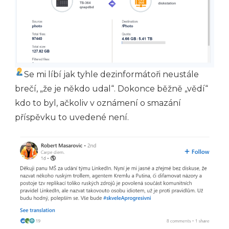
Se mi líbí jak tyhle dezinformátoři neustále
brečí, „že je někdo udal“. Dokonce běžně „vědí“
kdo to byl, ačkoliv v oznámení o smazání
příspěvku to uvedené není.