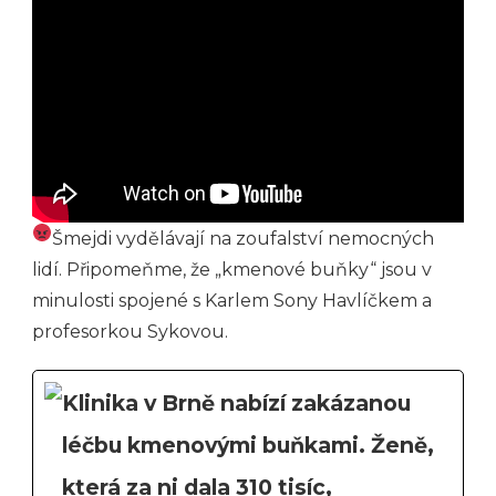
Šmejdi vydělávají na zoufalství nemocných
lidí. Připomeňme, že „kmenové buňky“ jsou v
minulosti spojené s Karlem Sony Havlíčkem a
profesorkou Sykovou.
Klinika v Brně nabízí zakázanou
léčbu kmenovými buňkami. Ženě,
která za ni dala 310 tisíc,