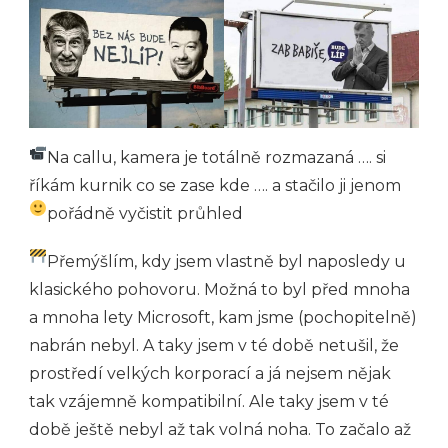
Na callu, kamera je totálně rozmazaná …. si
říkám kurnik co se zase kde …. a stačilo ji jenom
pořádně vyčistit průhled
Přemýšlím, kdy jsem vlastně byl naposledy u
klasického pohovoru. Možná to byl před mnoha
a mnoha lety Microsoft, kam jsme (pochopitelně)
nabrán nebyl. A taky jsem v té době netušil, že
prostředí velkých korporací a já nejsem nějak
tak vzájemně kompatibilní. Ale taky jsem v té
době ještě nebyl až tak volná noha. To začalo až