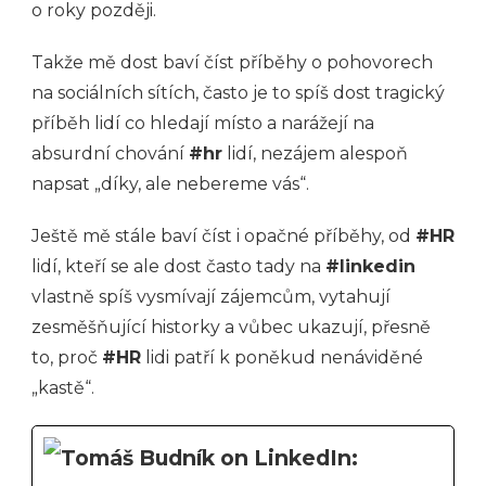
o roky později.
Takže mě dost baví číst příběhy o pohovorech
na sociálních sítích, často je to spíš dost tragický
příběh lidí co hledají místo a narážejí na
absurdní chování
#hr
lidí, nezájem alespoň
napsat „díky, ale nebereme vás“.
Ještě mě stále baví číst i opačné příběhy, od
#HR
lidí, kteří se ale dost často tady na
#linkedin
vlastně spíš vysmívají zájemcům, vytahují
zesměšňující historky a vůbec ukazují, přesně
to, proč
#HR
lidi patří k poněkud nenáviděné
„kastě“.
Tomáš Budník on LinkedIn: