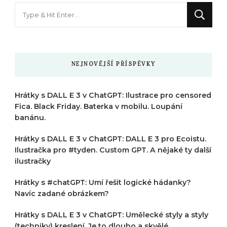
Hledáte
něco
?
NEJNOVĚJŠÍ PŘÍSPĚVKY
Hrátky s DALL E 3 v ChatGPT: Ilustrace pro censored
Fica. Black Friday. Baterka v mobilu. Loupání
banánu.
Hrátky s DALL E 3 v ChatGPT: DALL E 3 pro Ecoistu.
Ilustračka pro #tyden. Custom GPT. A nějaké ty další
ilustračky
Hrátky s #chatGPT: Umí řešit logické hádanky?
Navíc zadané obrázkem?
Hrátky s DALL E 3 v ChatGPT: Umělecké styly a styly
(techniky) kreslení. Je to dlouho a skvělé