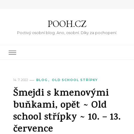
POOH.CZ
Poctivý osobní blog. Ano, osobní. Díky za pochopení.
14. 7. 2022
BLOG
OLD SCHOOL STŘÍPKY
Šmejdi s kmenovými
buňkami, opět ~ Old
school střípky ~ 10. – 13.
července