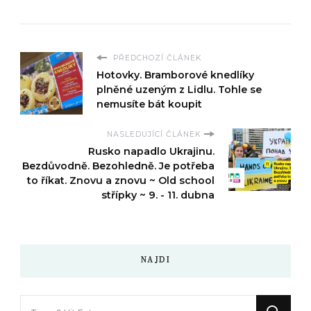
PŘEDCHOZÍ ČLÁNEK
Hotovky. Bramborové knedlíky
plněné uzeným z Lidlu. Tohle se
nemusíte bát koupit
NASLEDUJÍCÍ ČLÁNEK
Rusko napadlo Ukrajinu.
Bezdůvodně. Bezohledně. Je potřeba
to říkat. Znovu a znovu ~ Old school
střípky ~ 9. - 11. dubna
NAJDI
Hledáte