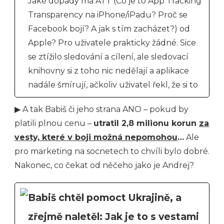
Jaké dopady má ATT (Co je to App Tracking
Transparency na iPhone/iPadu? Proč se
Facebook bojí? A jak s tím zacházet?) od
Apple? Pro uživatele prakticky žádné. Sice
se ztížilo sledování a cílení, ale sledovací
knihovny si z toho nic nedělají a aplikace
nadále šmírují, ačkoliv uživatel řekl, že si to
▶ A tak Babiš či jeho strana ANO – pokud by
platili plnou cenu –
utratil 2,8 milionu korun
za
vesty, které v boji možná nepomohou
…
Ale
pro marketing na socnetech to chvíli bylo dobré.
Nakonec, co čekat od něčeho jako je Andrej?
Babiš chtěl pomoct Ukrajině, a
zřejmě naletěl: Jak je to s vestami