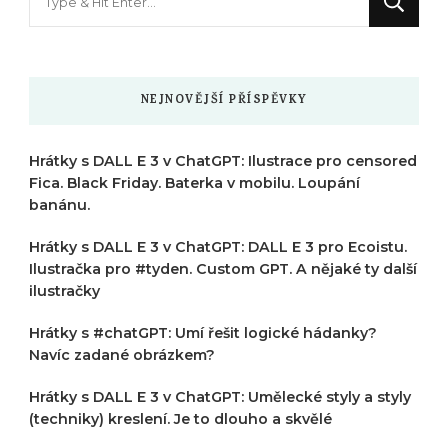
něco
?
NEJNOVĚJŠÍ PŘÍSPĚVKY
Hrátky s DALL E 3 v ChatGPT: Ilustrace pro censored
Fica. Black Friday. Baterka v mobilu. Loupání
banánu.
Hrátky s DALL E 3 v ChatGPT: DALL E 3 pro Ecoistu.
Ilustračka pro #tyden. Custom GPT. A nějaké ty další
ilustračky
Hrátky s #chatGPT: Umí řešit logické hádanky?
Navíc zadané obrázkem?
Hrátky s DALL E 3 v ChatGPT: Umělecké styly a styly
(techniky) kreslení. Je to dlouho a skvělé