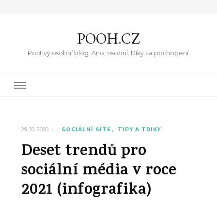
POOH.CZ
Poctivý osobní blog. Ano, osobní. Díky za pochopení.
29. 10. 2020
SOCIÁLNÍ SÍTĚ
TIPY A TRIKY
Deset trendů pro
sociální média v roce
2021 (infografika)