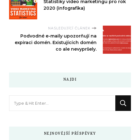
Statistiky video marketingu pro rok
2020 (infografika)
NASLEDUJÍCÍ ČLÁNEK
Podvodné e-maily upozorňují na
expiraci domén. Existujících domén
co ale nevypršely.
NAJDI
Hledáte
něco
?
NEJNOVĚJŠÍ PŘÍSPĚVKY