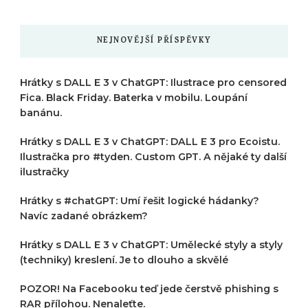
?
NEJNOVĚJŠÍ PŘÍSPĚVKY
Hrátky s DALL E 3 v ChatGPT: Ilustrace pro censored
Fica. Black Friday. Baterka v mobilu. Loupání
banánu.
Hrátky s DALL E 3 v ChatGPT: DALL E 3 pro Ecoistu.
Ilustračka pro #tyden. Custom GPT. A nějaké ty další
ilustračky
Hrátky s #chatGPT: Umí řešit logické hádanky?
Navíc zadané obrázkem?
Hrátky s DALL E 3 v ChatGPT: Umělecké styly a styly
(techniky) kreslení. Je to dlouho a skvělé
POZOR! Na Facebooku teď jede čerstvě phishing s
RAR přílohou. Nenaleťte.