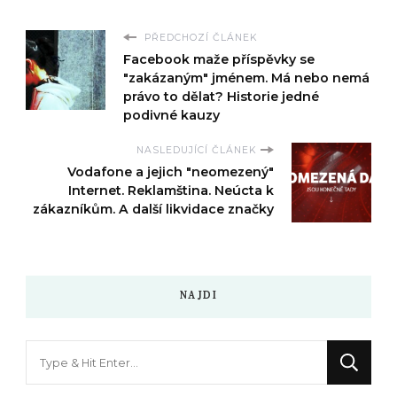
PŘEDCHOZÍ ČLÁNEK
Facebook maže příspěvky se
"zakázaným" jménem. Má nebo nemá
právo to dělat? Historie jedné
podivné kauzy
NASLEDUJÍCÍ ČLÁNEK
Vodafone a jejich "neomezený"
Internet. Reklamština. Neúcta k
zákazníkům. A další likvidace značky
NAJDI
Hledáte
něco