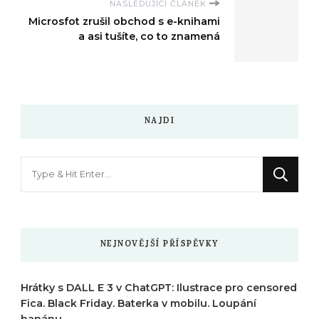
NASLEDUJÍCÍ ČLÁNEK
Microsfot zrušil obchod s e-knihami
a asi tušíte, co to znamená
NAJDI
Hledáte
něco
?
NEJNOVĚJŠÍ PŘÍSPĚVKY
Hrátky s DALL E 3 v ChatGPT: Ilustrace pro censored
Fica. Black Friday. Baterka v mobilu. Loupání
banánu.