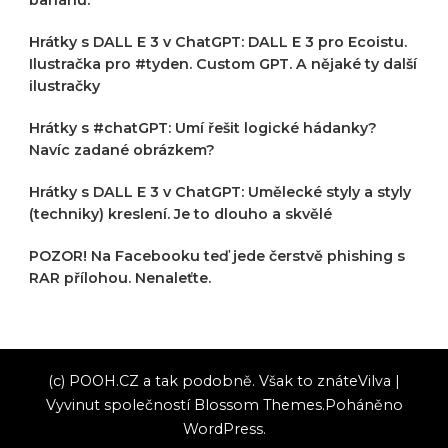
Hrátky s DALL E 3 v ChatGPT: DALL E 3 pro Ecoistu.
Ilustračka pro #tyden. Custom GPT. A nějaké ty další
ilustračky
Hrátky s #chatGPT: Umí řešit logické hádanky?
Navíc zadané obrázkem?
Hrátky s DALL E 3 v ChatGPT: Umělecké styly a styly
(techniky) kreslení. Je to dlouho a skvělé
POZOR! Na Facebooku teď jede čerstvě phishing s
RAR přílohou. Nenaleťte.
(c) POOH.CZ a tak podobně. Však to znáte
Vilva |
Vyvinut společností
Blossom Themes
.Poháněno
WordPress
.