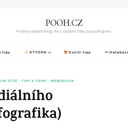
POOH.CZ
Poctivý osobní blog. Ano, osobní. Díky za pochopení.
 tipy
#TYDEN
Kočičí tipy
Databáze
LNÍ SÍTĚ
TIPY A TRIKY
WEBDESIGN
diálního
ografika)