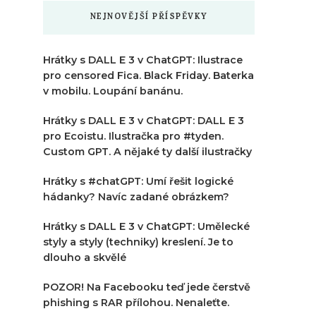
NEJNOVĚJŠÍ PŘÍSPĚVKY
Hrátky s DALL E 3 v ChatGPT: Ilustrace
pro censored Fica. Black Friday. Baterka
v mobilu. Loupání banánu.
Hrátky s DALL E 3 v ChatGPT: DALL E 3
pro Ecoistu. Ilustračka pro #tyden.
Custom GPT. A nějaké ty další ilustračky
Hrátky s #chatGPT: Umí řešit logické
hádanky? Navíc zadané obrázkem?
Hrátky s DALL E 3 v ChatGPT: Umělecké
styly a styly (techniky) kreslení. Je to
dlouho a skvělé
POZOR! Na Facebooku teď jede čerstvě
phishing s RAR přílohou. Nenaleťte.