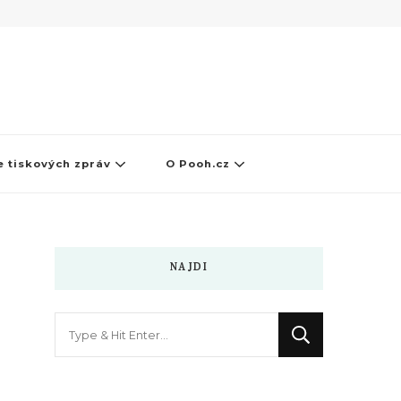
 tiskových zpráv
O Pooh.cz
NAJDI
Hledáte
něco
?