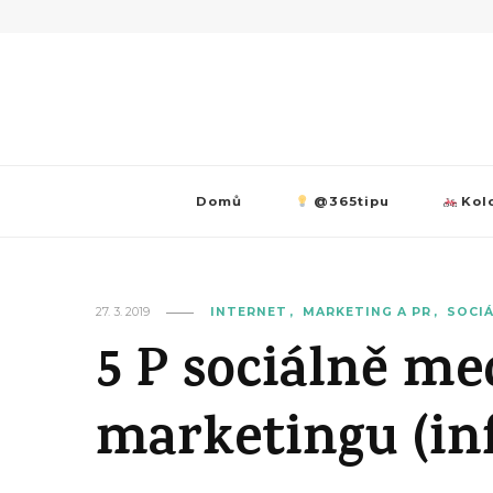
Domů
@365tipu
Kolo
27. 3. 2019
INTERNET
MARKETING A PR
SOCIÁ
5 P sociálně me
marketingu (inf