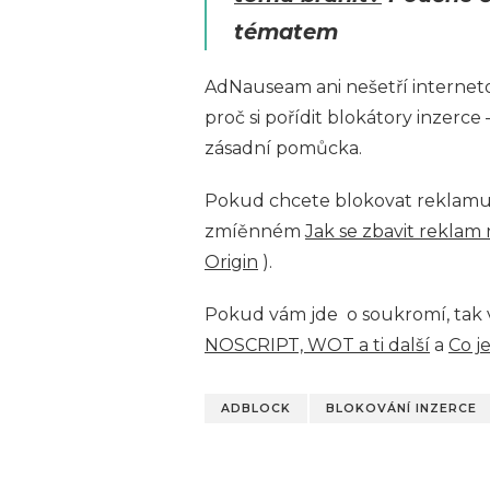
tématem
AdNauseam ani nešetří interneto
proč si pořídit blokátory inzerce
zásadní pomůcka.
Pokud chcete blokovat reklamu, 
zmíěnném
Jak se zbavit reklam
Origin
).
Pokud vám jde o soukromí, tak 
NOSCRIPT, WOT a ti další
a
Co j
ADBLOCK
BLOKOVÁNÍ INZERCE