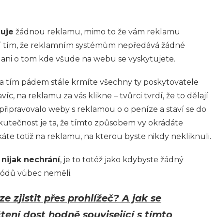
uje
žádnou reklamu, mimo to že vám reklamu
í tím, že reklamním systémům nepředává žádné
) ani o tom kde všude na webu se vyskytujete.
a tím pádem stále krmíte všechny ty poskytovatele
íc, na reklamu za vás klikne – tvůrci tvrdí, že to dělají
připravovalo weby s reklamou o o peníze a staví se do
Skutečnost je ta, že tímto způsobem vy okrádáte
káte totiž na reklamu, na kterou byste nikdy nekliknuli.
y
nijak nechrání
, je to totéž jako kdybyste žádný
kódů vůbec neměli.
e zjistit přes prohlížeč? A jak se
ení dost hodně související s tímto