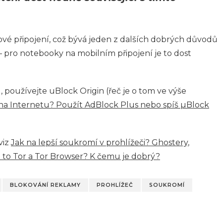
vé připojení, což bývá jeden z dalších dobrých důvodů
 – pro notebooky na mobilním připojení je to dost
používejte uBlock Origin (řeč je o tom ve výše
 na Internetu? Použít AdBlock Plus nebo spíš µBlock
viz
Jak na lepší soukromí v prohlížeči? Ghostery,
e to Tor a Tor Browser? K čemu je dobrý?
BLOKOVÁNÍ REKLAMY
PROHLÍŽEČ
SOUKROMÍ