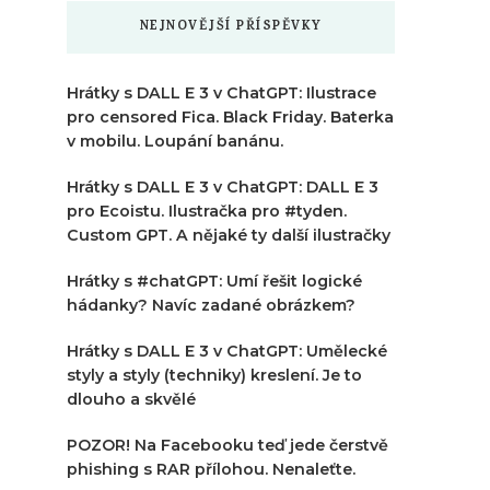
NEJNOVĚJŠÍ PŘÍSPĚVKY
Hrátky s DALL E 3 v ChatGPT: Ilustrace
pro censored Fica. Black Friday. Baterka
v mobilu. Loupání banánu.
Hrátky s DALL E 3 v ChatGPT: DALL E 3
pro Ecoistu. Ilustračka pro #tyden.
Custom GPT. A nějaké ty další ilustračky
Hrátky s #chatGPT: Umí řešit logické
hádanky? Navíc zadané obrázkem?
Hrátky s DALL E 3 v ChatGPT: Umělecké
styly a styly (techniky) kreslení. Je to
dlouho a skvělé
POZOR! Na Facebooku teď jede čerstvě
phishing s RAR přílohou. Nenaleťte.