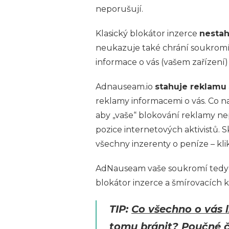
neporušují.
Klasický blokátor inzerce
nestah
neukazuje také chrání soukrom
informace o vás (vašem zařízení
Adnauseam.io
stahuje reklamu
reklamy informacemi o vás. Co nav
aby „vaše“ blokování reklamy ne
pozice internetových aktivistů. 
všechny inzerenty o peníze – kli
AdNauseam vaše soukromí ted
blokátor inzerce a šmírovacích 
TIP:
Co všechno o vás lz
tomu bránit?
Poučné čt