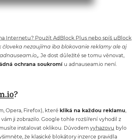
 na Internetu? Použít AdBlock Plus nebo spíš µBlock
 človeka nezaujíma iba blokovanie reklamy ale aj
 adnauseam.io
„. Je dost důležité se tomu věnovat,
ádná ochrana soukromí
u adnauseam.io není.
m.io
?
 Opera, Firefox), které
kliká na každou reklamu
,
vám ji zobrazilo. Google tohle rozšíření vyhodil z
musíte instalovat oklikou. Důvodem
vyhazovu
bylo
všimněte, že klasické blokátory inzerce pravidla