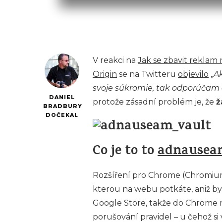
V reakci na
Jak se zbavit reklam
Origin
se na Twitteru
objevilo
„
Ak
svoje súkromie, tak odporúčam
DANIEL
protože zásadní problém je, že
ž
BRADBURY
DOČEKAL
Co je to to
adnausea
Rozšíření pro Chrome (Chromium,
kterou na webu potkáte, aniž by 
Google Store, takže do Chrome 
porušování pravidel – u čehož si 