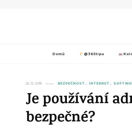
Domů
@365tipu
Kolo
26. 12. 2018
BEZPEČNOST
INTERNET
SOFTWA
Je používání a
bezpečné?