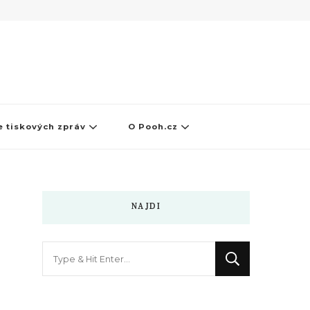
 tiskových zpráv
O Pooh.cz
NAJDI
Hledáte
něco
?