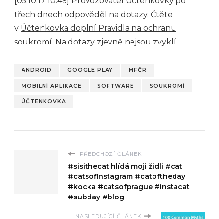
[05.10.17 10:49] Provozovatel Účtenkovky po
třech dnech odpověděl na dotazy. Čtěte
v
Účtenkovka doplní Pravidla na ochranu
soukromí. Na dotazy zjevně nejsou zvyklí
ANDROID
GOOGLE PLAY
MFČR
MOBILNÍ APLIKACE
SOFTWARE
SOUKROMÍ
ÚČTENKOVKA
PŘEDCHOZÍ ČLÁNEK
#sisithecat hlídá moji židli #cat
#catsofinstagram #catoftheday
#kocka #catsofprague #instacat
#subday #blog
NASLEDUJÍCÍ ČLÁNEK