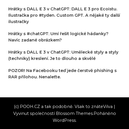
Hrátky s DALL E 3 v ChatGPT: DALL E 3 pro Ecoistu.
Ilustračka pro #tyden. Custom GPT. A nějaké ty další
ilustračky
Hrátky s #chatGPT: Umí řešit logické hádanky?
Navíc zadané obrázkem?
Hrátky s DALL E 3 v ChatGPT: Umělecké styly a styly
(techniky) kreslení. Je to dlouho a skvělé
POZOR! Na Facebooku teď jede čerstvě phishing s
RAR přílohou. Nenaleťte.
(c) POOH.CZ a tak podobně. Však to znáte
Vilva |
Vyvinut společností
Blossom Themes
.Poháněno
WordPress
.